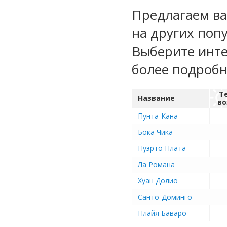
Предлагаем ва
на других поп
Выберите инте
более подроб
Т
Название
во
Пунта-Кана
Бока Чика
Пуэрто Плата
Ла Романа
Хуан Долио
Санто-Доминго
Плайя Баваро