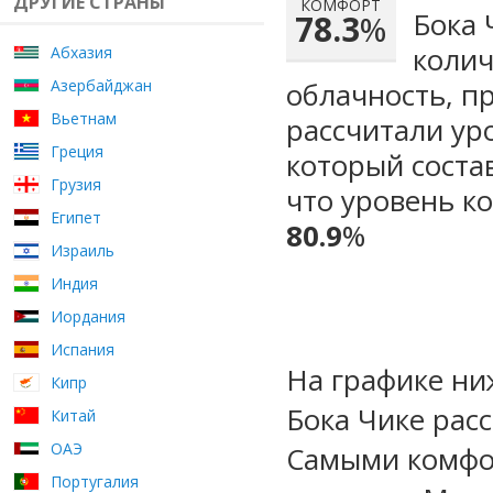
ДРУГИЕ СТРАНЫ
КОМФОРТ
Бока 
78.3
%
колич
Абхазия
Азербайджан
облачность, п
Вьетнам
рассчитали ур
Греция
который сост
Грузия
что уровень к
Египет
80.9
%
Израиль
Индия
Иордания
Испания
На графике ни
Кипр
Бока Чике рас
Китай
ОАЭ
Самыми комфо
Португалия