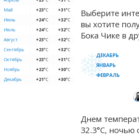
Май
+23
°C
+31
°C
Выберите инте
Июнь
+24
°C
+32
°C
вы хотите пол
Июль
+24
°C
+32
°C
Бока Чике в др
Август
+23
°C
+32
°C
Сентябрь
+23
°C
+32
°C
ДЕКАБРЬ
Октябрь
+23
°C
+31
°C
ЯНВАРЬ
Ноябрь
+22
°C
+30
°C
ФЕВРАЛЬ
Декабрь
+21
°C
+30
°C
Днем температу
32.3°C, ночью 