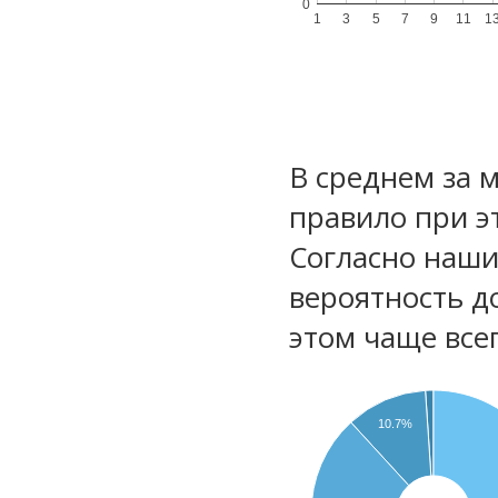
0
1
3
5
7
9
11
1
В среднем за 
правило при э
Согласно наш
вероятность д
этом чаще все
10.7%