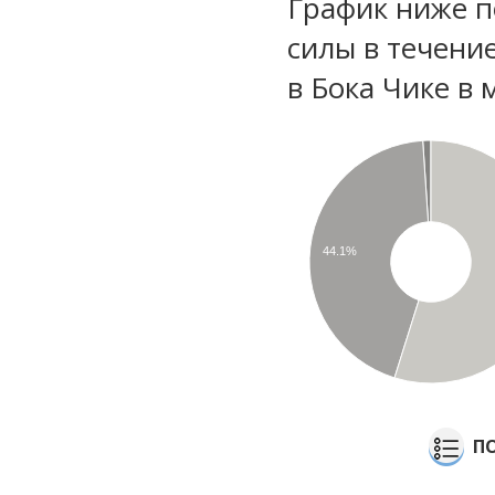
График ниже п
силы в течени
в Бока Чике в 
44.1%
П