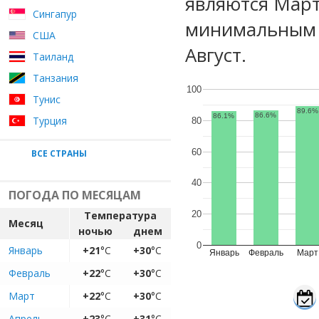
являются Март
Сингапур
минимальным 
США
Август.
Таиланд
Танзания
100
Тунис
89.6%
86.6%
86.1%
Турция
80
60
ВСЕ СТРАНЫ
40
ПОГОДА ПО МЕСЯЦАМ
Температура
20
Месяц
ночью
днем
0
Январь
+21
°C
+30
°C
Январь
Февраль
Март
Февраль
+22
°C
+30
°C
Март
+22
°C
+30
°C
Апрель
+23
°C
+31
°C