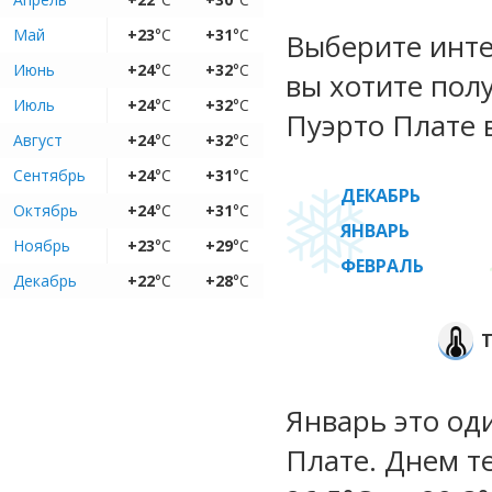
Май
+23
°C
+31
°C
Выберите инте
Июнь
+24
°C
+32
°C
вы хотите пол
Июль
+24
°C
+32
°C
Пуэрто Плате 
Август
+24
°C
+32
°C
Сентябрь
+24
°C
+31
°C
ДЕКАБРЬ
Октябрь
+24
°C
+31
°C
ЯНВАРЬ
Ноябрь
+23
°C
+29
°C
ФЕВРАЛЬ
Декабрь
+22
°C
+28
°C
Январь это од
Плате. Днем т