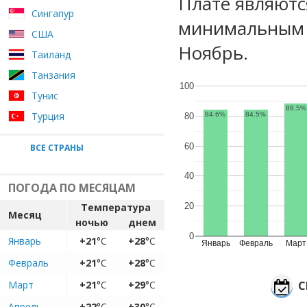
Плате являютс
Сингапур
минимальным у
США
Ноябрь.
Таиланд
Танзания
100
Тунис
88.5%
Турция
84.6%
84.5%
80
60
ВСЕ СТРАНЫ
40
ПОГОДА ПО МЕСЯЦАМ
Температура
20
Месяц
ночью
днем
0
Январь
+21
°C
+28
°C
Январь
Февраль
Март
Февраль
+21
°C
+28
°C
Март
+21
°C
+29
°C
С
Апрель
+22
°C
+30
°C