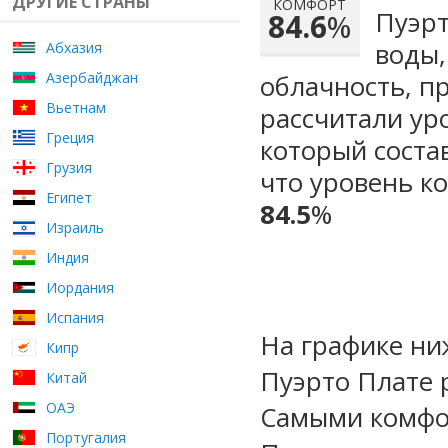
ДРУГИЕ СТРАНЫ
КОМФОРТ
Пуэрт
84.6
%
воды,
Абхазия
Азербайджан
облачность, п
Вьетнам
рассчитали ур
Греция
который сост
Грузия
что уровень к
Египет
84.5
%
Израиль
Индия
Иордания
Испания
На графике ни
Кипр
Пуэрто Плате 
Китай
ОАЭ
Самыми комфо
Португалия