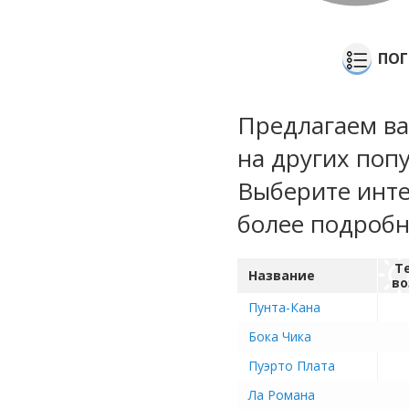
ПОГ
Предлагаем ва
на других поп
Выберите инте
более подроб
Т
Название
во
Пунта-Кана
Бока Чика
Пуэрто Плата
Ла Романа