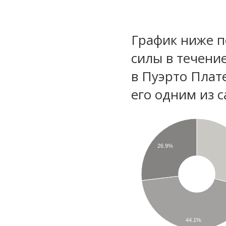
График ниже п
силы в течени
в Пуэрто Плат
его одним из с
26.9%
44.1%