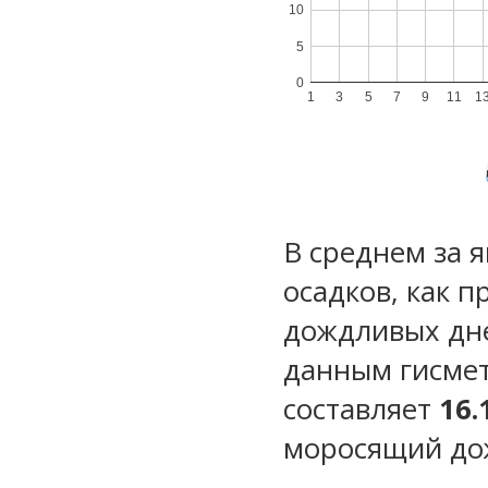
10
5
0
1
3
5
7
9
11
1
В среднем за 
осадков, как 
дождливых дн
данным гисмет
составляет
16.
моросящий до