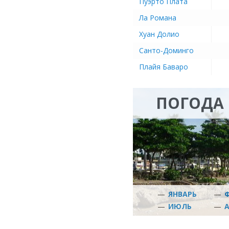
Пуэрто Плата
Ла Романа
Хуан Долио
Санто-Доминго
Плайя Баваро
ПОГОДА
—
ЯНВАРЬ
—
—
ИЮЛЬ
—