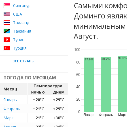
Самыми комфо
Сингапур
Доминго являю
США
Таиланд
минимальным 
Танзания
Август.
Тунис
Турция
100
90.0%
88.7%
87.9%
ВСЕ СТРАНЫ
80
60
ПОГОДА ПО МЕСЯЦАМ
Температура
40
Месяц
ночью
днем
Январь
+20
°C
+29
°C
20
Февраль
+21
°C
+29
°C
0
Январь
Февраль
Март
Март
+21
°C
+30
°C
Апрель
+22
°C
+31
°C