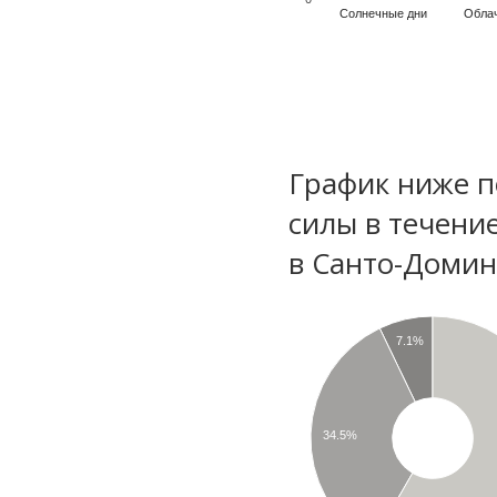
Солнечные дни
Обла
График ниже п
силы в течени
в Санто-Домин
7.1%
34.5%