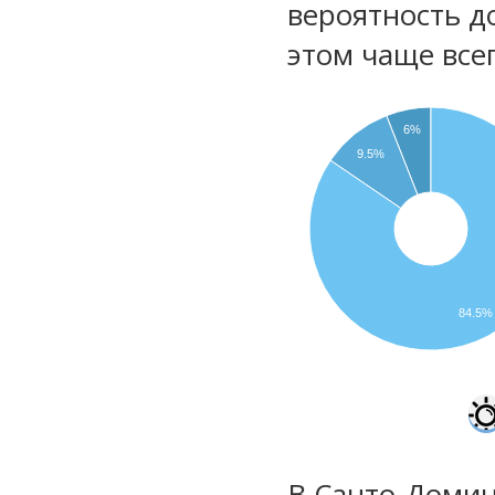
вероятность д
этом чаще все
6%
9.5%
84.5%
В Санто-Домин