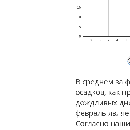
15
10
5
0
1
3
5
7
9
11
В среднем за 
осадков, как 
дождливых дне
февраль являе
Согласно наш