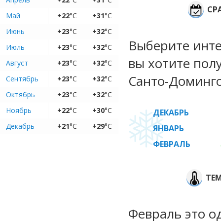
СР
Май
+22
°C
+31
°C
Июнь
+23
°C
+32
°C
Выберите инте
Июль
+23
°C
+32
°C
вы хотите пол
Август
+23
°C
+32
°C
Санто-Доминго
Сентябрь
+23
°C
+32
°C
Октябрь
+23
°C
+32
°C
Ноябрь
+22
°C
+30
°C
ДЕКАБРЬ
Декабрь
+21
°C
+29
°C
ЯНВАРЬ
ФЕВРАЛЬ
ТЕ
Февраль это о