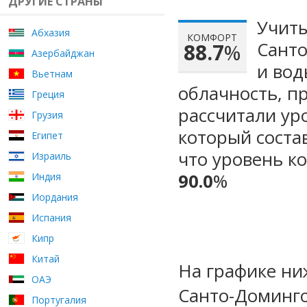
ДРУГИЕ СТРАНЫ
Учиты
Абхазия
КОМФОРТ
Санто
88.7
%
Азербайджан
и вод
Вьетнам
облачность, п
Греция
рассчитали ур
Грузия
который сост
Египет
что уровень к
Израиль
90.0
%
Индия
Иордания
Испания
Кипр
Китай
На графике ни
ОАЭ
Санто-Доминго
Португалия