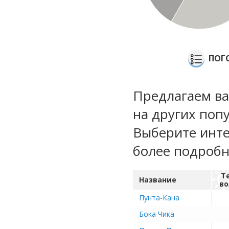
ПОГ
Предлагаем ва
на других поп
Выберите инте
более подроб
Т
Название
во
Пунта-Кана
Бока Чика