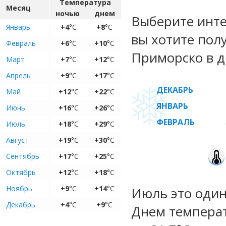
Температура
Месяц
ночью
днем
Выберите инте
Январь
+4
°C
+8
°C
вы хотите пол
Февраль
+6
°C
+10
°C
Приморско в д
Март
+7
°C
+12
°C
Апрель
+9
°C
+17
°C
ДЕКАБРЬ
Май
+12
°C
+22
°C
ЯНВАРЬ
Июнь
+16
°C
+26
°C
ФЕВРАЛЬ
Июль
+18
°C
+29
°C
Август
+19
°C
+30
°C
Сентябрь
+17
°C
+25
°C
Октябрь
+12
°C
+18
°C
Ноябрь
+9
°C
+14
°C
Июль это один
Декабрь
+4
°C
+9
°C
Днем температ