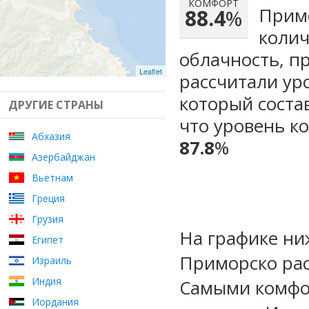
КОМФОРТ
Примо
88.4
%
колич
облачность, п
Leaflet
рассчитали ур
который сост
ДРУГИЕ СТРАНЫ
что уровень ко
Абхазия
87.8
%
Азербайджан
Вьетнам
Греция
Грузия
На графике ни
Египет
Приморско рас
Израиль
Индия
Самыми комфо
Иордания