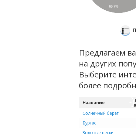
66.7%
П
Предлагаем ва
на других поп
Выберите инте
более подроб
Название
Солнечный берег
Бургас
Золотые пески