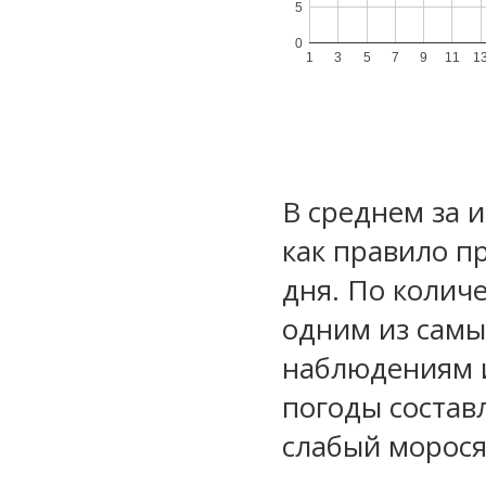
5
0
1
3
5
7
9
11
1
В среднем за 
как правило п
дня. По колич
одним из самы
наблюдениям 
погоды состав
слабый морос