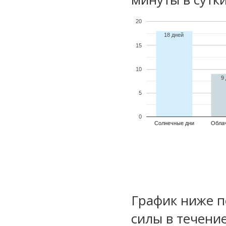
20
18 дней
15
10
9
5
0
Солнечные дни
Обла
График ниже п
силы в течени