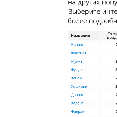
на других поп
Выберите инте
более подроб
Тем
Название
возд
Нячанг
Фантьет
Муйне
Фукуок
Ханой
Хошимин
Дананг
Халонг
Фанранг