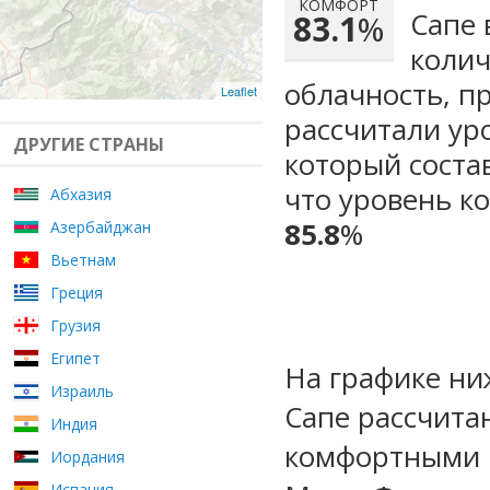
КОМФОРТ
Сапе 
83.1
%
колич
облачность, п
Leaflet
рассчитали ур
ДРУГИЕ СТРАНЫ
который сост
что уровень к
Абхазия
85.8
%
Азербайджан
Вьетнам
Греция
Грузия
Египет
На графике ни
Израиль
Сапе рассчита
Индия
комфортными м
Иордания
Испания