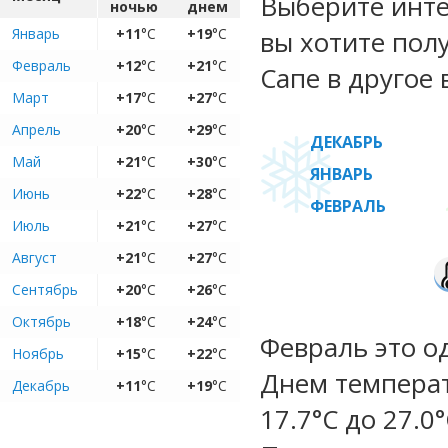
Выберите инте
ночью
днем
Январь
+11
°C
+19
°C
вы хотите пол
Февраль
+12
°C
+21
°C
Сапе в другое 
Март
+17
°C
+27
°C
Апрель
+20
°C
+29
°C
ДЕКАБРЬ
Май
+21
°C
+30
°C
ЯНВАРЬ
Июнь
+22
°C
+28
°C
ФЕВРАЛЬ
Июль
+21
°C
+27
°C
Август
+21
°C
+27
°C
Сентябрь
+20
°C
+26
°C
Октябрь
+18
°C
+24
°C
Февраль это о
Ноябрь
+15
°C
+22
°C
Днем температ
Декабрь
+11
°C
+19
°C
17.7°C до 27.0