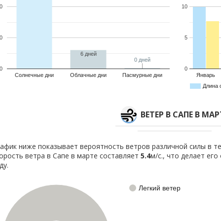
0
10
0
5
6 дней
0 дней
0 дней
0
0
Солнечные дни
Облачные дни
Пасмурные дни
Январь
Длина 
ВЕТЕР В САПЕ В МАР
афик ниже показывает вероятность ветров различной силы в те
орость ветра в Сапе в марте составляет
5.4
м/с., что делает ег
ду.
Легкий ветер