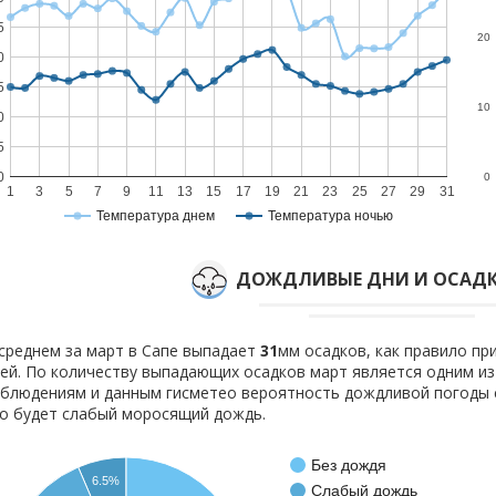
5
20
0
5
10
0
5
0
0
1
3
5
7
9
11
13
15
17
19
21
23
25
27
29
31
Температура днем
Температура ночью
ДОЖДЛИВЫЕ ДНИ И ОСАДК
среднем за март в Сапе выпадает
31
мм осадков, как правило п
ей. По количеству выпадающих осадков март является одним из
блюдениям и данным гисметео вероятность дождливой погоды
о будет слабый моросящий дождь.
Без дождя
6.5%
Слабый дождь