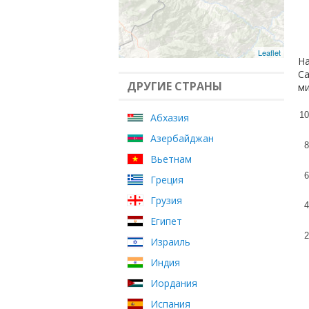
Leaflet
На
Са
ДРУГИЕ СТРАНЫ
ми
10
Абхазия
Азербайджан
8
Вьетнам
6
Греция
Грузия
4
Египет
2
Израиль
Индия
Иордания
Испания