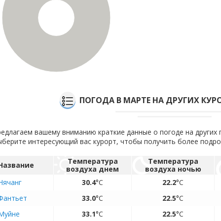
100%
ПОГОДА В МАРТЕ НА ДРУГИХ КУР
едлагаем вашему вниманию краткие данные о погоде на других 
берите интересующий вас курорт, чтобы получить более подр
Температура
Температура
Название
воздуха днем
воздуха ночью
Нячанг
30.4
°C
22.2
°C
Фантьет
33.0
°C
22.5
°C
Муйне
33.1
°C
22.5
°C