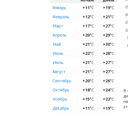
Январь
+11
°C
+19
°C
2
2
Февраль
+12
°C
+21
°C
1
Март
+17
°C
+27
°C
1
Апрель
+20
°C
+29
°C
Май
+21
°C
+30
°C
Июнь
+22
°C
+28
°C
Июль
+21
°C
+27
°C
Август
+21
°C
+27
°C
Сентябрь
+20
°C
+26
°C
Октябрь
+18
°C
+24
°C
В 
дн
Ноябрь
+15
°C
+22
°C
на
эт
Декабрь
+11
°C
+19
°C