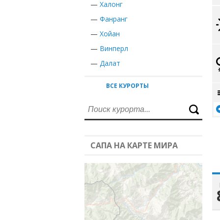
—
Халонг
—
Фанранг
—
Хойан
—
Винперл
—
Далат
ВСЕ КУРОРТЫ
САПА НА КАРТЕ МИРА