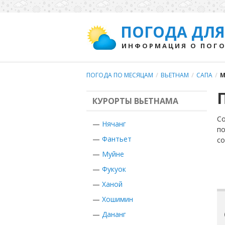
ПОГОДА ДЛЯ
ИНФОРМАЦИЯ О ПОГО
ПОГОДА ПО МЕСЯЦАМ
/
ВЬЕТНАМ
/
САПА
/
М
КУРОРТЫ ВЬЕТНАМА
Со
—
Нячанг
по
—
Фантьет
с
—
Муйне
—
Фукуок
—
Ханой
—
Хошимин
—
Дананг