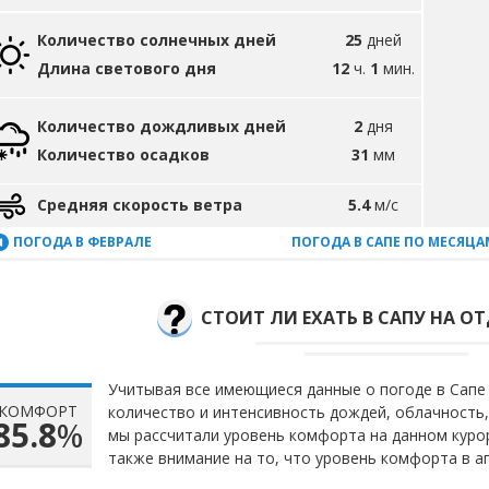
Количество солнечных дней
25
дней
Длина светового дня
12
ч.
1
мин.
Количество дождливых дней
2
дня
Количество осадков
31
мм
Средняя скорость ветра
5.4
м/с
ПОГОДА В ФЕВРАЛЕ
ПОГОДА В САПЕ ПО МЕСЯЦА
СТОИТ ЛИ ЕХАТЬ В САПУ НА ОТ
Учитывая все имеющиеся данные о погоде в Сапе 
КОМФОРТ
количество и интенсивность дождей, облачность,
85.8
%
мы рассчитали уровень комфорта на данном куро
также внимание на то, что уровень комфорта в а