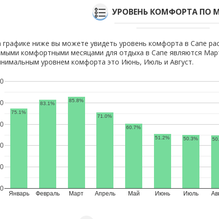
УРОВЕНЬ КОМФОРТА ПО 
 графике ниже вы можете увидеть уровень комфорта в Сапе ра
мыми комфортными месяцами для отдыха в Сапе являются Март
нимальным уровнем комфорта это Июнь, Июль и Август.
0
85.8%
0
83.1%
75.1%
71.0%
0
60.7%
51.2%
50.3%
50
0
0
0
Январь
Февраль
Март
Апрель
Май
Июнь
Июль
Ав