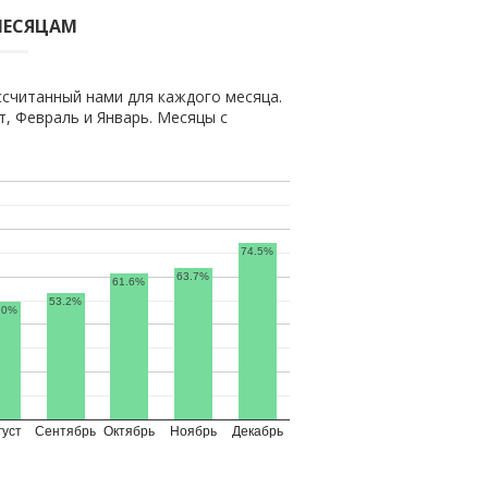
МЕСЯЦАМ
ссчитанный нами для каждого месяца.
, Февраль и Январь. Месяцы с
74.5%
63.7%
61.6%
53.2%
.0%
густ
Сентябрь
Октябрь
Ноябрь
Декабрь