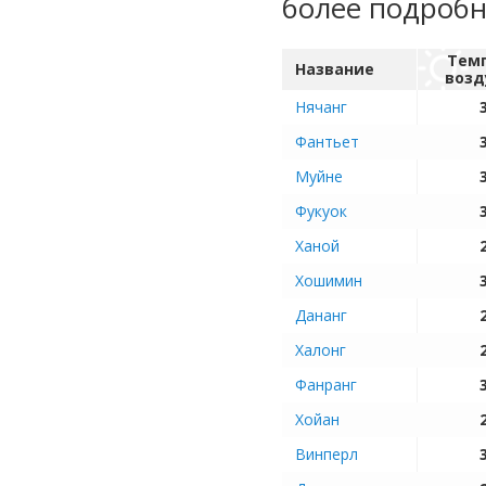
более подроб
Тем
Название
возд
Нячанг
Фантьет
Муйне
Фукуок
Ханой
Хошимин
Дананг
Халонг
Фанранг
Хойан
Винперл