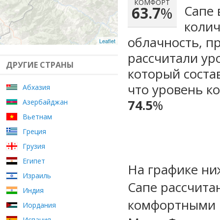
КОМФОРТ
Сапе 
63.7
%
колич
облачность, п
Leaflet
рассчитали ур
ДРУГИЕ СТРАНЫ
который сост
что уровень к
Абхазия
74.5
%
Азербайджан
Вьетнам
Греция
Грузия
Египет
На графике ни
Израиль
Сапе рассчита
Индия
комфортными м
Иордания
Испания