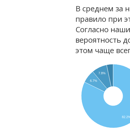
В среднем за 
правило при э
Согласно наш
вероятность д
этом чаще все
7.8%
6.7%
82.2