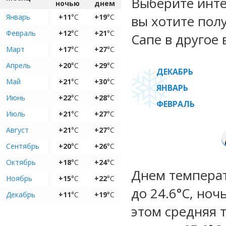
Выберите инте
ночью
днем
Январь
+11
°C
+19
°C
вы хотите пол
Февраль
+12
°C
+21
°C
Сапе в другое 
Март
+17
°C
+27
°C
Апрель
+20
°C
+29
°C
ДЕКАБРЬ
Май
+21
°C
+30
°C
ЯНВАРЬ
Июнь
+22
°C
+28
°C
ФЕВРАЛЬ
Июль
+21
°C
+27
°C
Август
+21
°C
+27
°C
Сентябрь
+20
°C
+26
°C
Октябрь
+18
°C
+24
°C
Днем температ
Ноябрь
+15
°C
+22
°C
до 24.6°C, ноч
Декабрь
+11
°C
+19
°C
этом средняя 