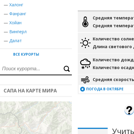
—
Халонг
—
Фанранг
Средняя темпера
—
Хойан
Средняя темпера
—
Винперл
Количество солн
—
Далат
Длина светового
ВСЕ КУРОРТЫ
Количество дожд
Количество осад
Средняя скорость
ПОГОДА В ОКТЯБРЕ
САПА НА КАРТЕ МИРА
Учиты