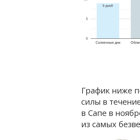
9 дней
5
0
Солнечные дни
Обла
График ниже п
силы в течени
в Сапе в ноябр
из самых безве