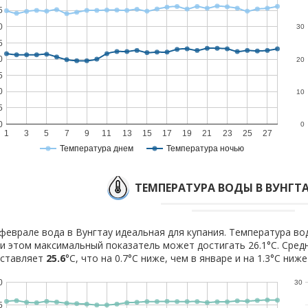
5
0
30
5
0
20
5
0
10
5
0
0
1
3
5
7
9
11
13
15
17
19
21
23
25
27
Температура днем
Температура ночью
ТЕМПЕРАТУРА ВОДЫ В ВУНГТА
феврале вода в Вунгтау идеальная для купания. Температура вод
и этом максимальный показатель может достигать 26.1°C. Сред
оставляет
25.6
°C, что на 0.7°C ниже, чем в январе и на 1.3°C ниж
0
30
5