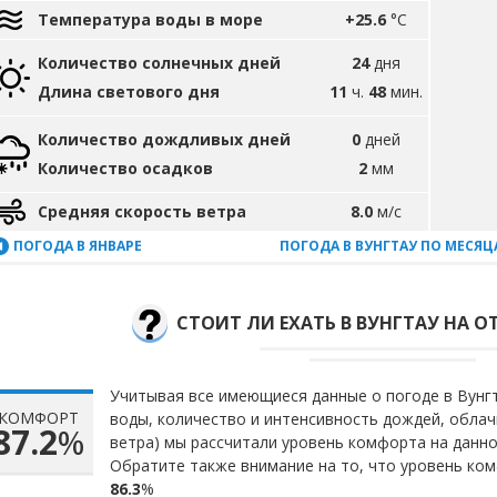
Температура воды в море
+25.6
°C
Количество солнечных дней
24
дня
Длина светового дня
11
ч.
48
мин.
Количество дождливых дней
0
дней
Количество осадков
2
мм
Средняя скорость ветра
8.0
м/с
ПОГОДА В ЯНВАРЕ
ПОГОДА В ВУНГТАУ ПО МЕСЯ
СТОИТ ЛИ ЕХАТЬ В ВУНГТАУ НА О
Учитывая все имеющиеся данные о погоде в Вунгт
КОМФОРТ
воды, количество и интенсивность дождей, облач
87.2
%
ветра) мы рассчитали уровень комфорта на данн
Обратите также внимание на то, что уровень ком
86.3
%