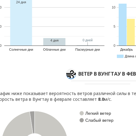
24 дня
0
10
0
5
0 дней
0 дней
4 дня
0
0
Солнечные дни
Облачные дни
Пасмурные дни
Декабрь
Длина 
ВЕТЕР В ВУНГТАУ В ФЕ
афик ниже показывает вероятность ветров различной силы в те
орость ветра в Вунгтау в феврале составляет
8.0
м/с.
Легкий ветер
Слабый ветер