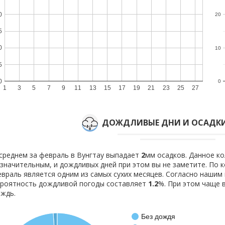
0
20
5
0
10
5
0
0
1
3
5
7
9
11
13
15
17
19
21
23
25
27
ДОЖДЛИВЫЕ ДНИ И ОСАДКИ
среднем за февраль в Вунгтау выпадает
2
мм осадков. Данное к
значительным, и дождливых дней при этом вы не заметите. По
враль является одним из самых сухих месяцев. Согласно наши
роятность дождливой погоды составляет
1.2
%. При этом чаще 
ждь.
Без дождя