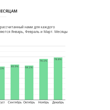
МЕСЯЦАМ
 рассчитанный нами для каждого
яются Январь, Февраль и Март. Месяцы
78.8%
76.1%
65.5%
64.1%
.1%
густ
Сентябрь
Октябрь
Ноябрь
Декабрь