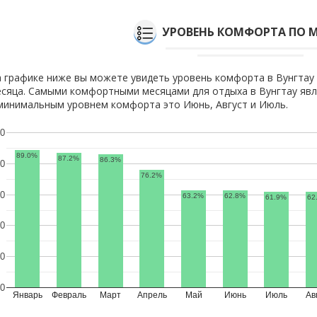
УРОВЕНЬ КОМФОРТА ПО 
 графике ниже вы можете увидеть уровень комфорта в Вунгтау
сяца. Самыми комфортными месяцами для отдыха в Вунгтау явл
минимальным уровнем комфорта это Июнь, Август и Июль.
0
89.0%
87.2%
86.3%
0
76.2%
0
63.2%
62.8%
61.9%
62
0
0
0
Январь
Февраль
Март
Апрель
Май
Июнь
Июль
Ав