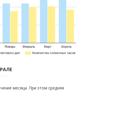
Январь
Февраль
Март
Апрель
светового дня
Количество солнечных часов
ВРАЛЕ
чение месяца. При этом средняя