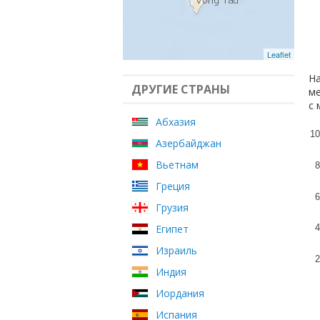
Leaflet
На
ДРУГИЕ СТРАНЫ
ме
с 
Абхазия
10
Азербайджан
Вьетнам
8
Греция
6
Грузия
Египет
4
Израиль
2
Индия
Иордания
Испания