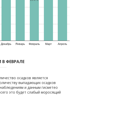
Декабрь
Январь
Февраль
Март
Апрель
 В ФЕВРАЛЕ
оличество осадков является
 количеству выпадающих осадков
м наблюдениям и данным гисметео
всего это будет слабый моросящий