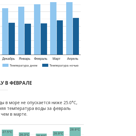
Декабрь
Январь
Февраль
Март
Апрель
Температура днем
Температура ночью
У В ФЕВРАЛЕ
ы в море не опускается ниже 25.0°C,
няя температура воды за февраль
е чем в марте.
28.9°C
27.5°C
26.9°C
26.3°C
25.6°C