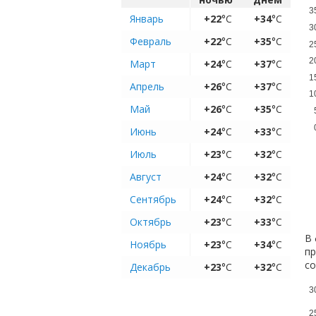
3
Январь
+22
°C
+34
°C
3
Февраль
+22
°C
+35
°C
2
2
Март
+24
°C
+37
°C
1
Апрель
+26
°C
+37
°C
1
Май
+26
°C
+35
°C
Июнь
+24
°C
+33
°C
Июль
+23
°C
+32
°C
Август
+24
°C
+32
°C
Сентябрь
+24
°C
+32
°C
Октябрь
+23
°C
+33
°C
В 
Ноябрь
+23
°C
+34
°C
пр
с
Декабрь
+23
°C
+32
°C
3
2