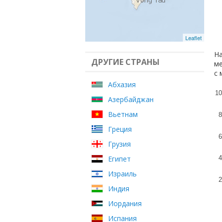
Leaflet
На
ДРУГИЕ СТРАНЫ
ме
с 
Абхазия
10
Азербайджан
Вьетнам
8
Греция
6
Грузия
Египет
4
Израиль
2
Индия
Иордания
Испания