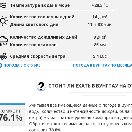
Температура воды в море
+28.5
°C
Количество солнечных дней
14
дней
Длина светового дня
11
ч.
38
мин.
Количество дождливых дней
8
дней
Количество осадков
85
мм
Средняя скорость ветра
5.1
м/с
ПОГОДА В ОКТЯБРЕ
ПОГОДА В ВУНГТАУ ПО МЕСЯЦ
СТОИТ ЛИ ЕХАТЬ В ВУНГТАУ НА О
Учитывая все имеющиеся данные о погоде в Вунгт
КОМФОРТ
воды, количество и интенсивность дождей, облач
76.1
%
ветра) мы рассчитали уровень комфорта на данн
Обратите также внимание на то, что уровень ком
составит
78.8
%