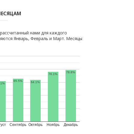
МЕСЯЦАМ
 рассчитанный нами для каждого
яются Январь, Февраль и Март. Месяцы
78.8%
76.1%
65.5%
64.1%
.1%
густ
Сентябрь
Октябрь
Ноябрь
Декабрь