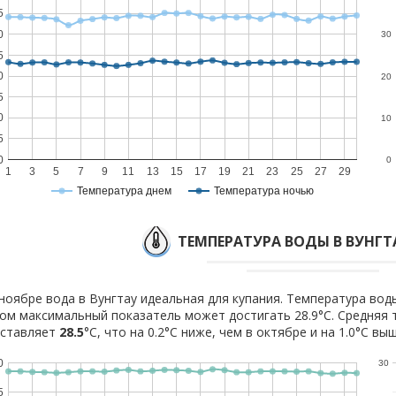
5
0
30
5
0
20
5
0
10
5
0
0
1
3
5
7
9
11
13
15
17
19
21
23
25
27
29
Температура днем
Температура ночью
ТЕМПЕРАТУРА ВОДЫ В ВУНГТ
ноябре вода в Вунгтау идеальная для купания. Температура воды
ом максимальный показатель может достигать 28.9°C. Средняя 
оставляет
28.5
°C, что на 0.2°C ниже, чем в октябре и на 1.0°C вы
0
30
5