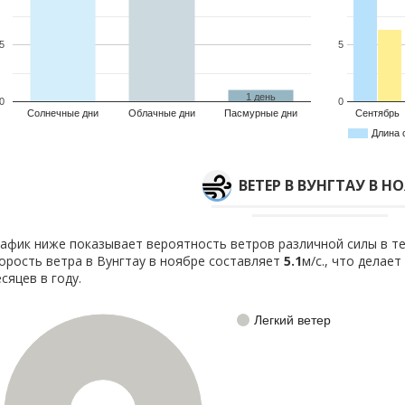
5
5
1 день
0
0
Солнечные дни
Облачные дни
Пасмурные дни
Сентябрь
Длина 
ВЕТЕР В ВУНГТАУ В НО
афик ниже показывает вероятность ветров различной силы в те
орость ветра в Вунгтау в ноябре составляет
5.1
м/с., что делае
сяцев в году.
Легкий ветер