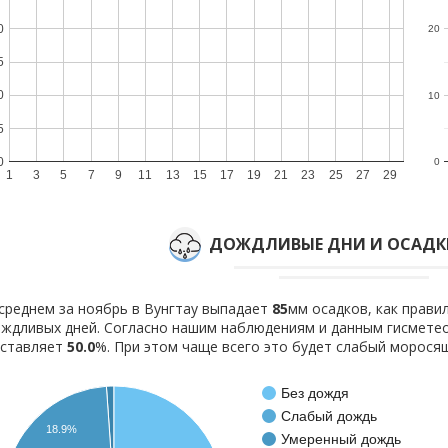
0
20
5
0
10
5
0
0
1
3
5
7
9
11
13
15
17
19
21
23
25
27
29
ДОЖДЛИВЫЕ ДНИ И ОСАДКИ
среднем за ноябрь в Вунгтау выпадает
85
мм осадков, как прав
ждливых дней. Согласно нашим наблюдениям и данным гисмете
оставляет
50.0
%. При этом чаще всего это будет слабый морося
Без дождя
Слабый дождь
18.9%
Умеренный дождь