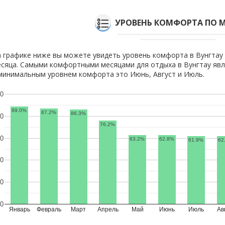
УРОВЕНЬ КОМФОРТА ПО 
 графике ниже вы можете увидеть уровень комфорта в Вунгтау
сяца. Самыми комфортными месяцами для отдыха в Вунгтау явл
минимальным уровнем комфорта это Июнь, Август и Июль.
0
89.0%
87.2%
86.3%
0
76.2%
0
63.2%
62.8%
61.9%
62
0
0
0
Январь
Февраль
Март
Апрель
Май
Июнь
Июль
Ав