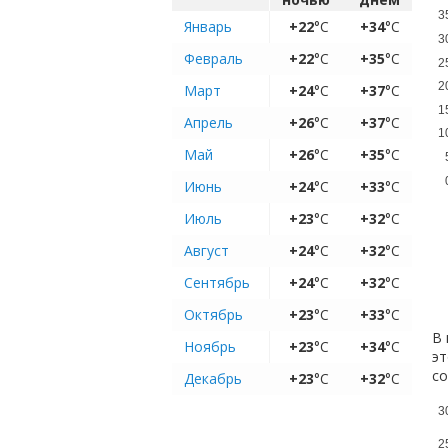
3
Январь
+22
°C
+34
°C
3
Февраль
+22
°C
+35
°C
2
2
Март
+24
°C
+37
°C
1
Апрель
+26
°C
+37
°C
1
Май
+26
°C
+35
°C
Июнь
+24
°C
+33
°C
Июль
+23
°C
+32
°C
Август
+24
°C
+32
°C
Сентябрь
+24
°C
+32
°C
Октябрь
+23
°C
+33
°C
В 
Ноябрь
+23
°C
+34
°C
эт
с
Декабрь
+23
°C
+32
°C
3
2