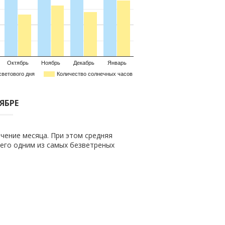
Октябрь
Ноябрь
Декабрь
Январь
светового дня
Количество солнечных часов
ЯБРЕ
чение месяца. При этом средняя
т его одним из самых безветреных