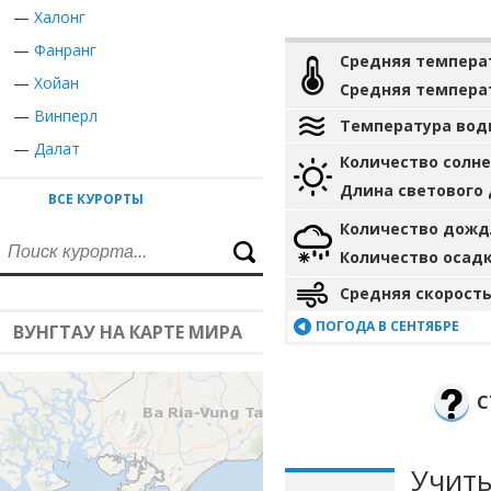
—
Халонг
—
Фанранг
Средняя темпера
—
Хойан
Средняя темпера
—
Винперл
Температура вод
—
Далат
Количество солн
Длина светового
ВСЕ КУРОРТЫ
Количество дожд
Количество осад
Средняя скорость
ПОГОДА В СЕНТЯБРЕ
ВУНГТАУ НА КАРТЕ МИРА
С
Учиты