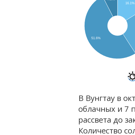
16.1%
51.6%
В Вунгтау в ок
облачных и 7 
рассвета до за
Количество со