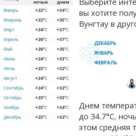
Выберите инте
ночью
днем
Январь
+22
°C
+34
°C
вы хотите пол
Февраль
+22
°C
+35
°C
Вунгтау в друг
Март
+24
°C
+37
°C
Апрель
+26
°C
+37
°C
ДЕКАБРЬ
Май
+26
°C
+35
°C
ЯНВАРЬ
Июнь
+24
°C
+33
°C
ФЕВРАЛЬ
Июль
+23
°C
+32
°C
Август
+24
°C
+32
°C
Сентябрь
+24
°C
+32
°C
Октябрь
+23
°C
+33
°C
Днем температу
Ноябрь
+23
°C
+34
°C
до 34.7°C, ноч
Декабрь
+23
°C
+32
°C
этом средняя 