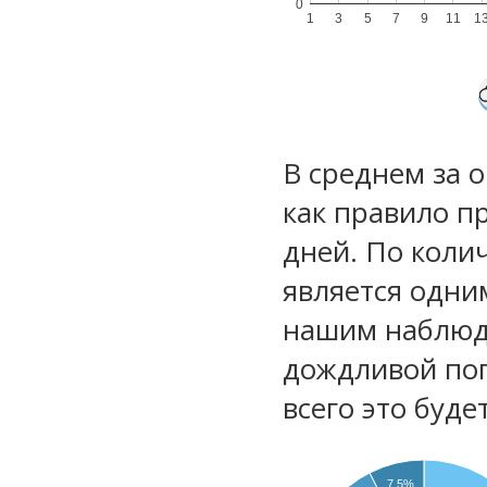
0
1
3
5
7
9
11
1
В среднем за 
как правило п
дней. По коли
является одни
нашим наблюд
дождливой по
всего это буд
7.5%