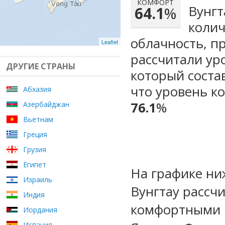
КОМФОРТ
Вунгт
64.1
%
колич
облачность, п
Leaflet
рассчитали ур
ДРУГИЕ СТРАНЫ
который сост
что уровень к
Абхазия
76.1
%
Азербайджан
Вьетнам
Греция
Грузия
Египет
На графике ни
Израиль
Вунгтау рассч
Индия
комфортными м
Иордания
Испания