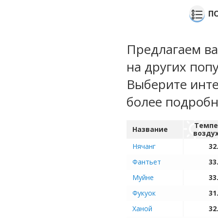
П
Предлагаем ва
на других поп
Выберите инте
более подроб
Темпе
Название
возду
Нячанг
32
Фантьет
33
Муйне
33
Фукуок
31
Ханой
32