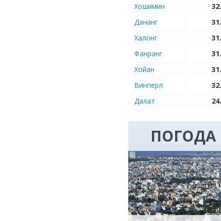
Хошимин
32
Дананг
31
Халонг
31
Фанранг
31
Хойан
31
Винперл
32
Далат
24
ПОГОДА 