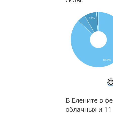
7.1%
86.9%
В Елените в фе
облачных и 11