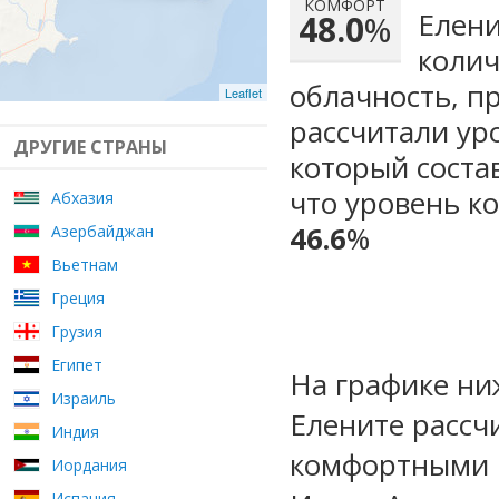
КОМФОРТ
Елени
48.0
%
колич
облачность, п
Leaflet
рассчитали ур
ДРУГИЕ СТРАНЫ
который сост
что уровень к
Абхазия
46.6
%
Азербайджан
Вьетнам
Греция
Грузия
Египет
На графике ни
Израиль
Елените рассч
Индия
комфортными м
Иордания
Испания