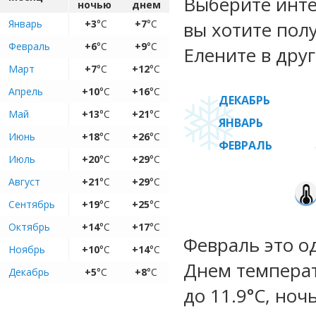
Выберите инте
ночью
днем
Январь
+3
°C
+7
°C
вы хотите пол
Февраль
+6
°C
+9
°C
Елените в друг
Март
+7
°C
+12
°C
Апрель
+10
°C
+16
°C
ДЕКАБРЬ
Май
+13
°C
+21
°C
ЯНВАРЬ
Июнь
+18
°C
+26
°C
ФЕВРАЛЬ
Июль
+20
°C
+29
°C
Август
+21
°C
+29
°C
Сентябрь
+19
°C
+25
°C
Октябрь
+14
°C
+17
°C
Февраль это о
Ноябрь
+10
°C
+14
°C
Днем температ
Декабрь
+5
°C
+8
°C
до 11.9°C, ноч