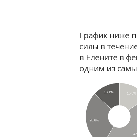
График ниже п
силы в течени
в Елените в ф
одним из самы
13.1%
15.5%
28.6%
4