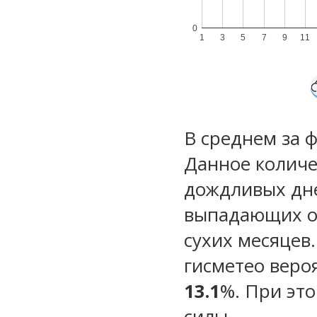
0
1
3
5
7
9
11
В среднем за 
Данное количе
дождливых дне
выпадающих ос
сухих месяцев
гисметео веро
13.1
%. При эт
силы.