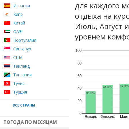
для каждого м
Испания
отдыха на кур
Кипр
Китай
Июль, Август 
ОАЭ
уровнем комфо
Португалия
Сингапур
100
США
80
Таиланд
Танзания
60
Тунис
47.5%
45.8%
40
Турция
35.5%
20
ВСЕ СТРАНЫ
0
Январь
Февраль
Март
ПОГОДА ПО МЕСЯЦАМ