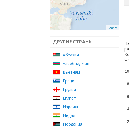
Leaflet
ДРУГИЕ СТРАНЫ
На
ра
Ко
Абхазия
Фе
Азербайджан
10
Вьетнам
Греция
8
Грузия
6
Египет
Израиль
4
Индия
2
Иордания