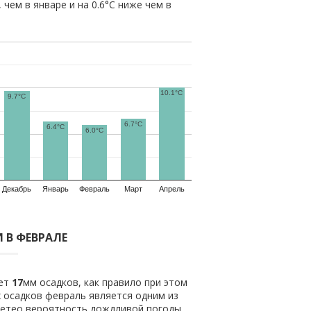
, чем в январе и на 0.6°C ниже чем в
10.1°C
9.7°C
6.7°C
6.4°C
6.0°C
Декабрь
Январь
Февраль
Март
Апрель
 В ФЕВРАЛЕ
ает
17
мм осадков, как правило при этом
 осадков февраль является одним из
метео вероятность дождливой погоды