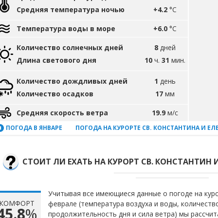
Средняя температура ночью
+4.2
°C
Температура воды в море
+6.0
°C
Количество солнечных дней
8
дней
Длина светового дня
10
ч.
31
мин.
Количество дождливых дней
1
день
Количество осадков
17
мм
Средняя скорость ветра
19.9
м/с
ПОГОДА В ЯНВАРЕ
ПОГОДА НА КУРОРТЕ СВ. КОНСТАНТИНА И Е
СТОИТ ЛИ ЕХАТЬ НА КУРОРТ СВ. КОНСТАНТИН И
Учитывая все имеющиеся данные о погоде на куро
КОМФОРТ
феврале (температура воздуха и воды, количеств
45.8
%
продолжительность дня и сила ветра) мы рассчи