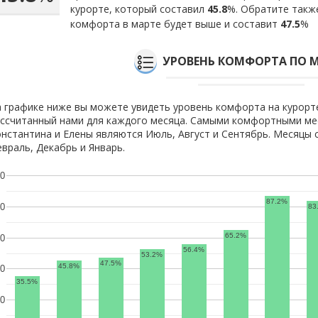
курорте, который составил
45.8
%. Обратите также
комфорта в марте будет выше и составит
47.5
%
УРОВЕНЬ КОМФОРТА ПО 
 графике ниже вы можете увидеть уровень комфорта на курорте
ссчитанный нами для каждого месяца. Самыми комфортными мес
нстантина и Елены являются Июль, Август и Сентябрь. Месяцы
враль, Декабрь и Январь.
0
87.2%
0
83
65.2%
0
56.4%
53.2%
47.5%
45.8%
0
35.5%
0