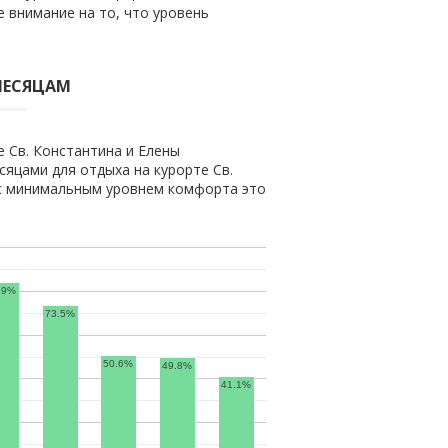
 внимание на то, что уровень
МЕСЯЦАМ
 Св. Константина и Елены
яцами для отдыха на курорте Св.
 с минимальным уровнем комфорта это
.9%
73.5%
50.6%
49.8%
41.1%