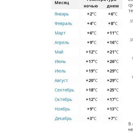
Месяц
ср
ночью
днем
те
Январь
+2
°C
+6
°C
1
Февраль
+4
°C
+8
°C
Март
+6
°C
+11
°C
1
Апрель
+9
°C
+16
°C
Май
+12
°C
+21
°C
Июнь
+17
°C
+26
°C
Июль
+19
°C
+29
°C
Август
+20
°C
+29
°C
Сентябрь
+18
°C
+25
°C
Октябрь
+12
°C
+17
°C
Ноябрь
+9
°C
+13
°C
Декабрь
+3
°C
+7
°C
В 
не