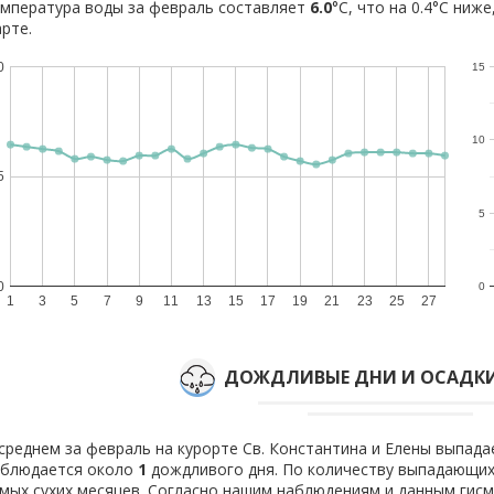
мпература воды за февраль составляет
6.0
°C, что на 0.4°C ниже
рте.
0
15
10
5
5
0
0
1
3
5
7
9
11
13
15
17
19
21
23
25
27
ДОЖДЛИВЫЕ ДНИ И ОСАДКИ
среднем за февраль на курорте Св. Константина и Елены выпад
аблюдается около
1
дождливого дня. По количеству выпадающих
мых сухих месяцев. Согласно нашим наблюдениям и данным гис