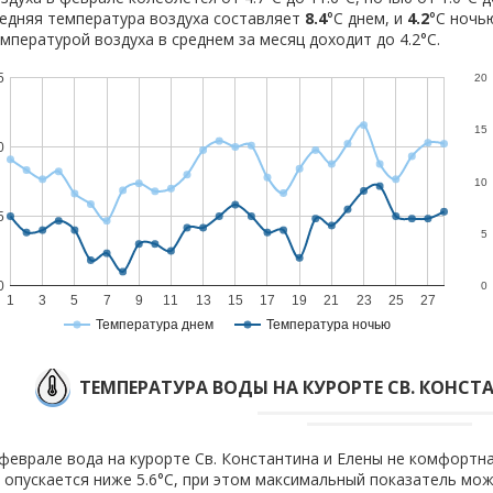
едняя температура воздуха составляет
8.4
°C днем, и
4.2
°C ночь
мпературой воздуха в среднем за месяц доходит до 4.2°С.
5
20
15
0
10
5
5
0
0
1
3
5
7
9
11
13
15
17
19
21
23
25
27
Температура днем
Температура ночью
ТЕМПЕРАТУРА ВОДЫ НА КУРОРТЕ СВ. КОНСТ
феврале вода на курорте Св. Константина и Елены не комфортна
 опускается ниже 5.6°C, при этом максимальный показатель мож