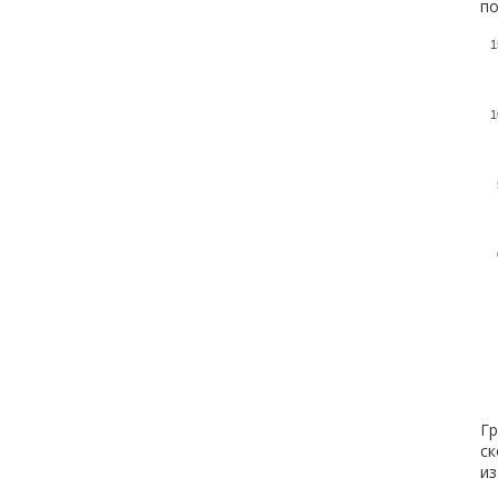
по
1
1
Гр
ск
из