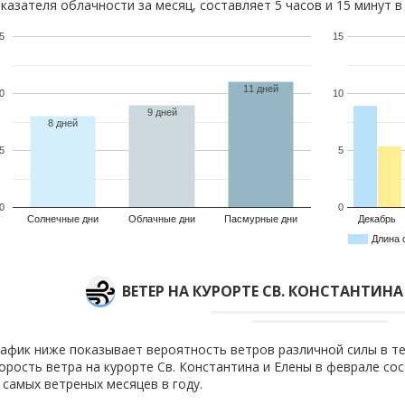
казателя облачности за месяц, составляет 5 часов и 15 минут в 
5
15
11 дней
0
10
9 дней
8 дней
5
5
0
0
Солнечные дни
Облачные дни
Пасмурные дни
Декабрь
Длина 
ВЕТЕР НА КУРОРТЕ СВ. КОНСТАНТИНА
афик ниже показывает вероятность ветров различной силы в те
орость ветра на курорте Св. Константина и Елены в феврале со
 самых ветреных месяцев в году.