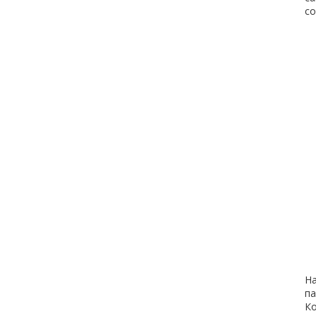
с
На
па
Ко