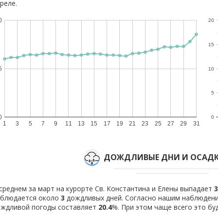
реле.
0
20
15
5
10
5
0
0
1
3
5
7
9
11
13
15
17
19
21
23
25
27
29
31
ДОЖДЛИВЫЕ ДНИ И ОСАДК
среднем за март на курорте Св. Константина и Елены выпадает
3
аблюдается около
3
дождливых дней. Согласно нашим наблюдени
ождливой погоды составляет
20.4
%. При этом чаще всего это б