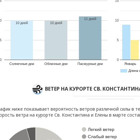
5
15
11 дней
0
10
10 дней
10 дней
5
5
0
0
Солнечные дни
Облачные дни
Пасмурные дни
Январь
Длина 
ВЕТЕР НА КУРОРТЕ СВ. КОНСТАНТИН
афик ниже показывает вероятность ветров различной силы в те
орость ветра на курорте Св. Константина и Елены в марте сост
Легкий ветер
Слабый ветер