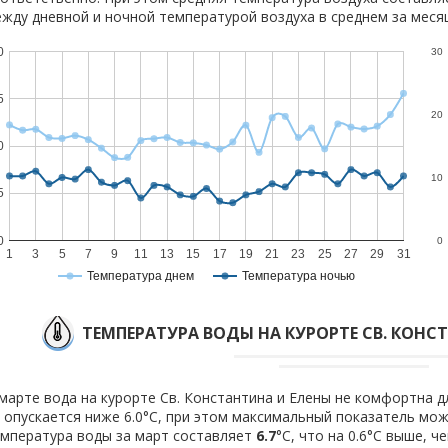
жду дневной и ночной температурой воздуха в среднем за месяц
0
30
5
20
0
10
5
0
0
1
3
5
7
9
11
13
15
17
19
21
23
25
27
29
31
Температура днем
Температура ночью
ТЕМПЕРАТУРА ВОДЫ НА КУРОРТЕ СВ. КОНС
марте вода на курорте Св. Константина и Елены не комфортна д
 опускается ниже 6.0°C, при этом максимальный показатель мож
мпература воды за март составляет
6.7
°C, что на 0.6°C выше, ч