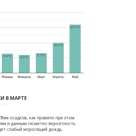
16.1°C
10.1°C
6.7°C
6.4°C
6.0°C
Январь
Февраль
Март
Апрель
Май
И В МАРТЕ
7
мм осадков, как правило при этом
ям и данным гисметео вероятность
удет слабый моросящий дождь.