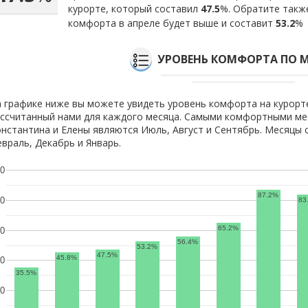
курорте, который составил
47.5
%. Обратите также
комфорта в апреле будет выше и составит
53.2
%
УРОВЕНЬ КОМФОРТА ПО 
 графике ниже вы можете увидеть уровень комфорта на курорте
ссчитанный нами для каждого месяца. Самыми комфортными мес
нстантина и Елены являются Июль, Август и Сентябрь. Месяцы
враль, Декабрь и Январь.
0
87.2%
0
83
65.2%
0
56.4%
53.2%
47.5%
45.8%
0
35.5%
0