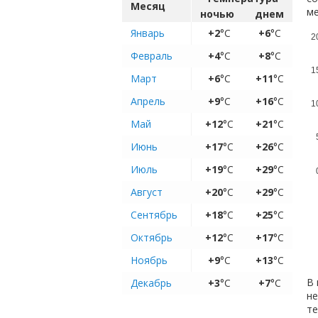
Месяц
ме
ночью
днем
Январь
+2
°C
+6
°C
2
Февраль
+4
°C
+8
°C
1
Март
+6
°C
+11
°C
Апрель
+9
°C
+16
°C
1
Май
+12
°C
+21
°C
Июнь
+17
°C
+26
°C
Июль
+19
°C
+29
°C
Август
+20
°C
+29
°C
Сентябрь
+18
°C
+25
°C
Октябрь
+12
°C
+17
°C
Ноябрь
+9
°C
+13
°C
В 
Декабрь
+3
°C
+7
°C
не
те