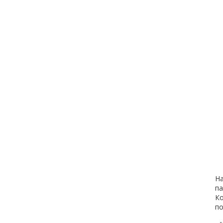
На
па
Ко
по