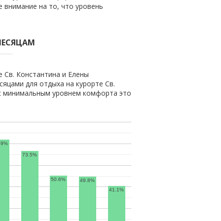
 внимание на то, что уровень
МЕСЯЦАМ
 Св. Константина и Елены
яцами для отдыха на курорте Св.
 с минимальным уровнем комфорта это
.9%
73.5%
50.6%
49.8%
41.1%