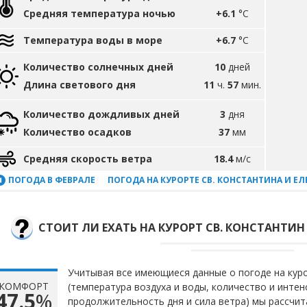
Средняя температура ночью
+6.1
°C
Температура воды в море
+6.7
°C
Количество солнечных дней
10
дней
Длина светового дня
11
ч.
57
мин.
Количество дождливых дней
3
дня
Количество осадков
37
мм
Средняя скорость ветра
18.4
м/с
ПОГОДА В ФЕВРАЛЕ
ПОГОДА НА КУРОРТЕ СВ. КОНСТАНТИНА И Е
СТОИТ ЛИ ЕХАТЬ НА КУРОРТ СВ. КОНСТАНТИН 
Учитывая все имеющиеся данные о погоде на куро
КОМФОРТ
(температура воздуха и воды, количество и инте
47.5
%
продолжительность дня и сила ветра) мы рассчи