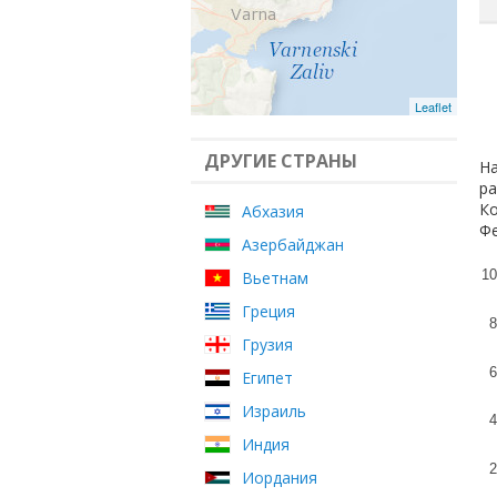
Leaflet
ДРУГИЕ СТРАНЫ
На
ра
Ко
Абхазия
Фе
Азербайджан
10
Вьетнам
Греция
8
Грузия
6
Египет
Израиль
4
Индия
2
Иордания