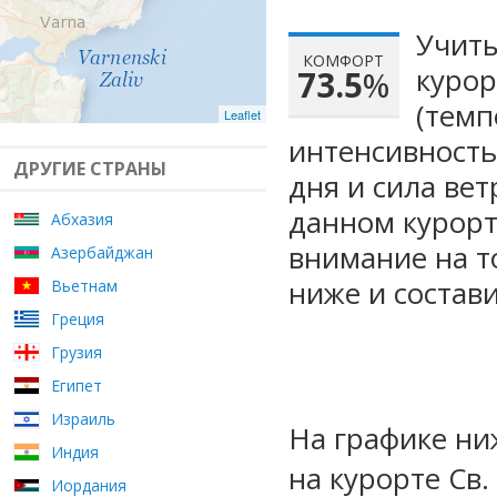
Учиты
КОМФОРТ
курор
73.5
%
(темп
Leaflet
интенсивность
ДРУГИЕ СТРАНЫ
дня и сила ве
данном курорт
Абхазия
внимание на т
Азербайджан
ниже и состав
Вьетнам
Греция
Грузия
Египет
Израиль
На графике ни
Индия
на курорте Св
Иордания