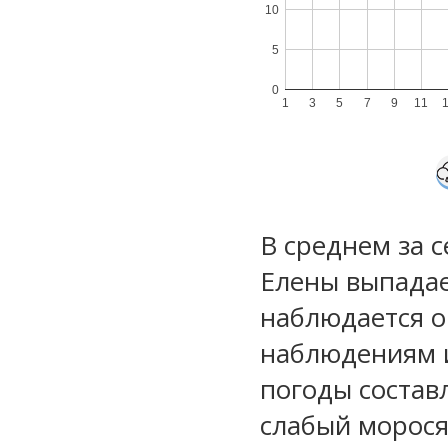
10
5
0
1
3
5
7
9
11
В среднем за с
Елены выпада
наблюдается 
наблюдениям 
погоды состав
слабый морос