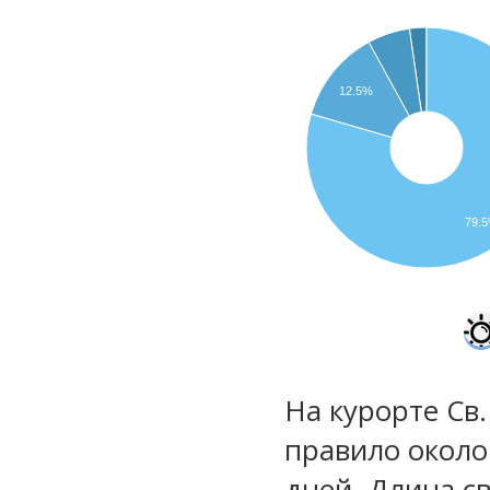
12.5%
79.
На курорте Св.
правило около
дней. Длина св