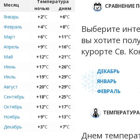
Температура
Месяц
СРАВНЕНИЕ П
ночью
днем
Январь
+2
°C
+6
°C
Выберите инте
Февраль
+4
°C
+8
°C
Март
+6
°C
+11
°C
вы хотите пол
Апрель
+9
°C
+16
°C
курорте Св. Ко
Май
+12
°C
+21
°C
Июнь
+17
°C
+26
°C
ДЕКАБРЬ
Июль
+19
°C
+29
°C
ЯНВАРЬ
Август
+20
°C
+29
°C
ФЕВРАЛЬ
Сентябрь
+18
°C
+25
°C
Октябрь
+12
°C
+17
°C
ТЕМПЕРАТУРА
Ноябрь
+9
°C
+13
°C
Декабрь
+3
°C
+7
°C
Днем температ