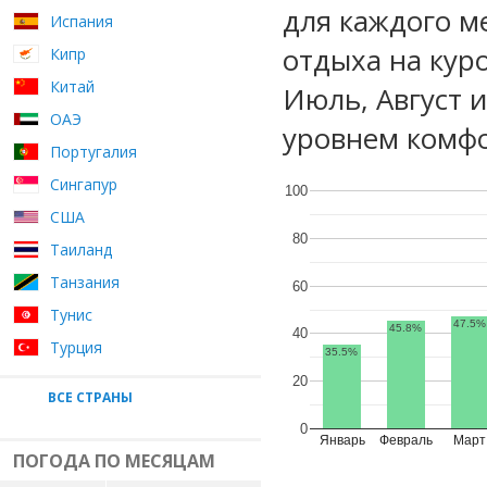
для каждого м
Испания
отдыха на кур
Кипр
Китай
Июль, Август 
ОАЭ
уровнем комфо
Португалия
Сингапур
100
США
80
Таиланд
Танзания
60
Тунис
47.5%
45.8%
40
Турция
35.5%
20
ВСЕ СТРАНЫ
0
Январь
Февраль
Март
ПОГОДА ПО МЕСЯЦАМ