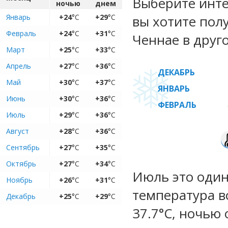
Выберите инте
ночью
днем
Январь
+24
°C
+29
°C
вы хотите пол
Февраль
+24
°C
+31
°C
Ченнае в друг
Март
+25
°C
+33
°C
Апрель
+27
°C
+36
°C
ДЕКАБРЬ
Май
+30
°C
+37
°C
ЯНВАРЬ
Июнь
+30
°C
+36
°C
ФЕВРАЛЬ
Июль
+29
°C
+36
°C
Август
+28
°C
+36
°C
Сентябрь
+27
°C
+35
°C
Октябрь
+27
°C
+34
°C
Июль это один
Ноябрь
+26
°C
+31
°C
температура во
Декабрь
+25
°C
+29
°C
37.7°C, ночью 