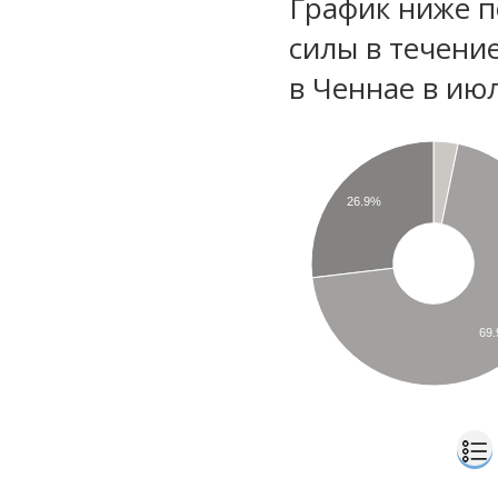
График ниже п
силы в течени
в Ченнае в ию
26.9%
69