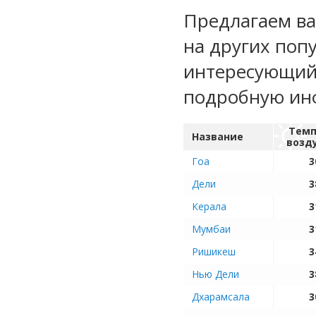
Предлагаем ва
на других поп
интересующий 
подробную ин
Темп
Название
возд
Гоа
3
Дели
3
Керала
3
Мумбаи
3
Ришикеш
3
Нью Дели
3
Дхарамсала
3