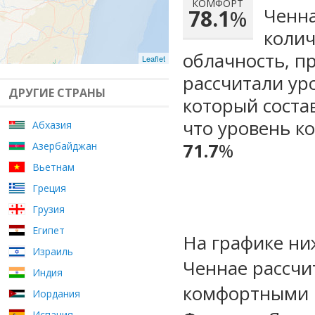
КОМФОРТ
Ченна
78.1
%
колич
облачность, п
Leaflet
рассчитали ур
ДРУГИЕ СТРАНЫ
который сост
что уровень ко
Абхазия
71.7
%
Азербайджан
Вьетнам
Греция
Грузия
Египет
На графике ни
Израиль
Ченнае рассчи
Индия
комфортными м
Иордания
Испания