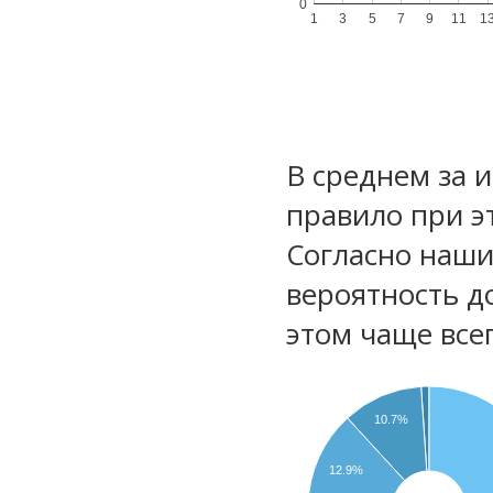
0
1
3
5
7
9
11
1
В среднем за 
правило при э
Согласно наш
вероятность д
этом чаще все
10.7%
12.9%