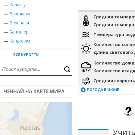
—
Калангут
—
Вриндаван
Средняя темпера
—
Варанаси
Средняя темпера
—
Бангалор
Температура вод
—
Кандолим
Количество солн
Длина светового
ВСЕ КУРОРТЫ
Количество дожд
Количество осад
Средняя скорость
ПОГОДА В ИЮНЕ
ЧЕННАЙ НА КАРТЕ МИРА
Учиты