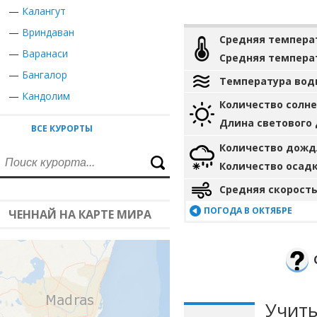
—
Калангут
—
Вриндаван
Средняя темпера
—
Варанаси
Средняя темпера
—
Бангалор
Температура вод
—
Кандолим
Количество солн
Длина светового
ВСЕ КУРОРТЫ
Количество дожд
Количество осад
Средняя скорость
ПОГОДА В ОКТЯБРЕ
ЧЕННАЙ НА КАРТЕ МИРА
Учиты