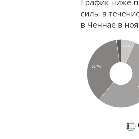
График ниже п
силы в течени
в Ченнае в но
6.7%
36.7%