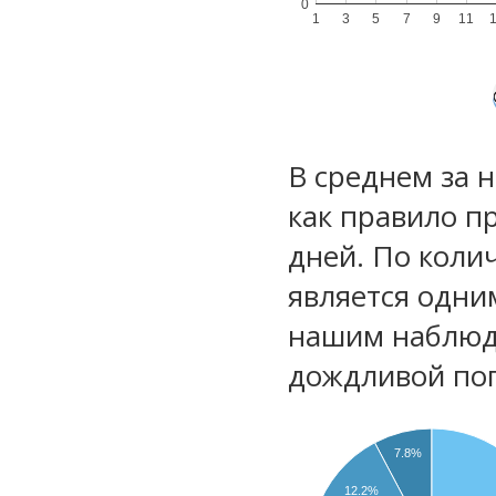
0
1
3
5
7
9
11
В среднем за 
как правило п
дней. По коли
является одни
нашим наблюд
дождливой по
7.8%
12.2%