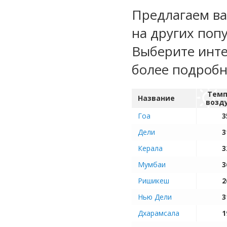
Предлагаем ва
на других поп
Выберите инте
более подроб
Темп
Название
возд
Гоа
3
Дели
3
Керала
3
Мумбаи
3
Ришикеш
2
Нью Дели
3
Дхарамсала
1