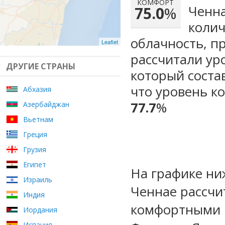
КОМФОРТ
Ченна
75.0
%
колич
облачность, п
Leaflet
рассчитали ур
ДРУГИЕ СТРАНЫ
который сост
что уровень к
Абхазия
77.7
%
Азербайджан
Вьетнам
Греция
Грузия
Египет
На графике ни
Израиль
Ченнае рассчи
Индия
комфортными м
Иордания
Испания