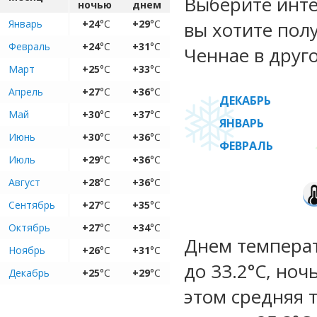
Выберите инте
ночью
днем
Январь
+24
°C
+29
°C
вы хотите пол
Февраль
+24
°C
+31
°C
Ченнае в друг
Март
+25
°C
+33
°C
Апрель
+27
°C
+36
°C
ДЕКАБРЬ
Май
+30
°C
+37
°C
ЯНВАРЬ
Июнь
+30
°C
+36
°C
ФЕВРАЛЬ
Июль
+29
°C
+36
°C
Август
+28
°C
+36
°C
Сентябрь
+27
°C
+35
°C
Октябрь
+27
°C
+34
°C
Днем температ
Ноябрь
+26
°C
+31
°C
до 33.2°C, ноч
Декабрь
+25
°C
+29
°C
этом средняя 