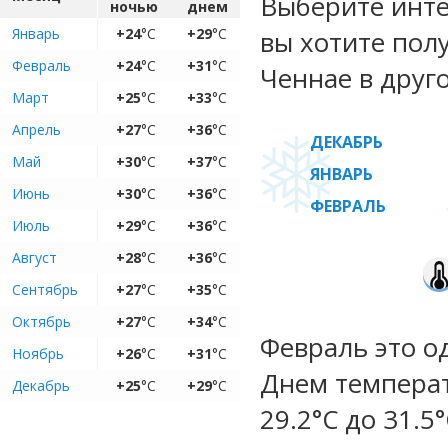
Выберите инте
ночью
днем
Январь
+24
°C
+29
°C
вы хотите пол
Февраль
+24
°C
+31
°C
Ченнае в друг
Март
+25
°C
+33
°C
Апрель
+27
°C
+36
°C
ДЕКАБРЬ
Май
+30
°C
+37
°C
ЯНВАРЬ
Июнь
+30
°C
+36
°C
ФЕВРАЛЬ
Июль
+29
°C
+36
°C
Август
+28
°C
+36
°C
Сентябрь
+27
°C
+35
°C
Октябрь
+27
°C
+34
°C
Февраль это о
Ноябрь
+26
°C
+31
°C
Днем температ
Декабрь
+25
°C
+29
°C
29.2°C до 31.5