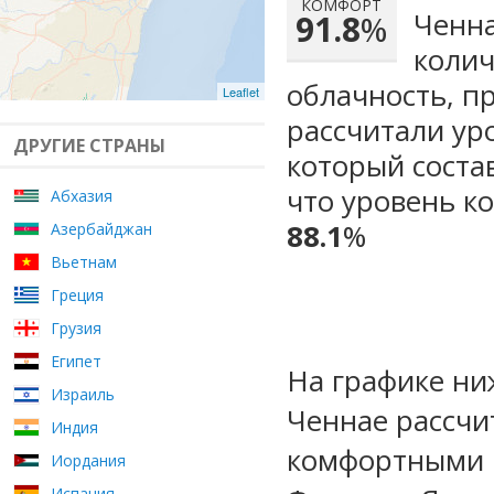
КОМФОРТ
Ченна
91.8
%
колич
облачность, п
Leaflet
рассчитали ур
ДРУГИЕ СТРАНЫ
который сост
что уровень к
Абхазия
88.1
%
Азербайджан
Вьетнам
Греция
Грузия
Египет
На графике ни
Израиль
Ченнае рассчи
Индия
комфортными м
Иордания
Испания