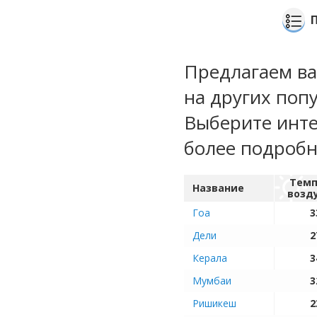
Предлагаем ва
на других поп
Выберите инте
более подроб
Темп
Название
возд
Гоа
3
Дели
2
Керала
3
Мумбаи
3
Ришикеш
2