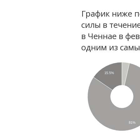
График ниже п
силы в течени
в Ченнае в фе
одним из самы
15.5%
81%