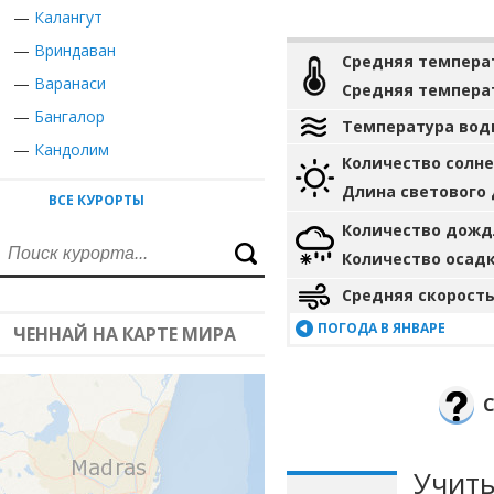
—
Калангут
—
Вриндаван
Средняя темпера
—
Варанаси
Средняя темпера
—
Бангалор
Температура вод
—
Кандолим
Количество солн
Длина светового
ВСЕ КУРОРТЫ
Количество дожд
Количество осад
Средняя скорость
ПОГОДА В ЯНВАРЕ
ЧЕННАЙ НА КАРТЕ МИРА
С
Учиты