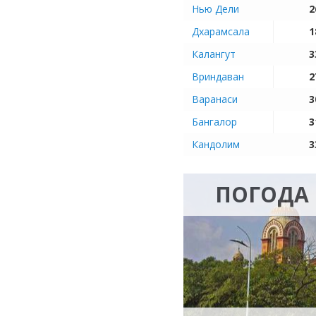
Нью Дели
2
Дхарамсала
1
Калангут
3
Вриндаван
2
Варанаси
3
Бангалор
3
Кандолим
3
ПОГОДА 