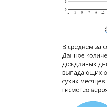
5
0
1
3
5
7
9
11
В среднем за 
Данное количе
дождливых дне
выпадающих ос
сухих месяцев
гисметео веро