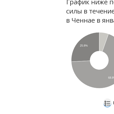
График ниже п
силы в течени
в Ченнае в ян
25.8%
68.