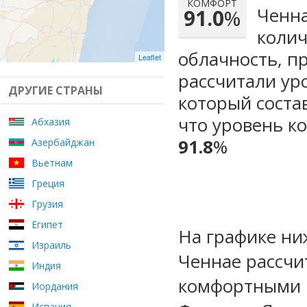
КОМФОРТ
Ченна
91.0
%
колич
облачность, п
Leaflet
рассчитали ур
ДРУГИЕ СТРАНЫ
который сост
что уровень к
Абхазия
91.8
%
Азербайджан
Вьетнам
Греция
Грузия
Египет
На графике ни
Израиль
Ченнае рассчи
Индия
комфортными м
Иордания
Испания