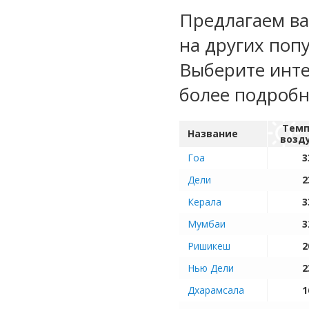
Предлагаем ва
на других поп
Выберите инте
более подроб
Темп
Название
возд
Гоа
3
Дели
2
Керала
3
Мумбаи
3
Ришикеш
2
Нью Дели
2
Дхарамсала
1