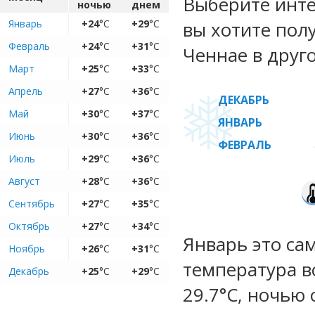
Выберите инте
ночью
днем
Январь
+24
°C
+29
°C
вы хотите пол
Февраль
+24
°C
+31
°C
Ченнае в друг
Март
+25
°C
+33
°C
Апрель
+27
°C
+36
°C
ДЕКАБРЬ
Май
+30
°C
+37
°C
ЯНВАРЬ
Июнь
+30
°C
+36
°C
ФЕВРАЛЬ
Июль
+29
°C
+36
°C
Август
+28
°C
+36
°C
Сентябрь
+27
°C
+35
°C
Октябрь
+27
°C
+34
°C
Январь это са
Ноябрь
+26
°C
+31
°C
температура во
Декабрь
+25
°C
+29
°C
29.7°C, ночью 