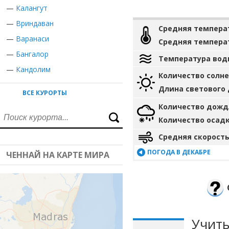
—
Калангут
—
Вриндаван
Средняя темпера
—
Варанаси
Средняя темпера
—
Бангалор
Температура вод
—
Кандолим
Количество солн
Длина светового
ВСЕ КУРОРТЫ
Количество дожд
Количество осад
Средняя скорость
ПОГОДА В ДЕКАБРЕ
ЧЕННАЙ НА КАРТЕ МИРА
Учиты