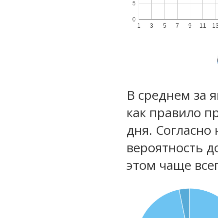
5
0
1
3
5
7
9
11
1
В среднем за 
как правило п
дня. Согласно
вероятность д
этом чаще все