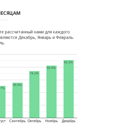
МЕСЯЦАМ
те рассчитанный нами для каждого
вляются Декабрь, Январь и Февраль.
ль.
91.2%
82.6%
74.1%
55.5%
.7%
густ
Сентябрь
Октябрь
Ноябрь
Декабрь