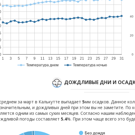
5
0
40
5
0
5
20
0
5
0
0
1
3
5
7
9
11
13
15
17
19
21
23
25
27
29
31
Температура днем
Температура ночью
ДОЖДЛИВЫЕ ДНИ И ОСАДК
среднем за март в Калькутте выпадает
5
мм осадков. Данное кол
значительным, и дождливых дней при этом вы не заметите. По
ляется одним из самых сухих месяцев. Согласно нашим наблюд
ождливой погоды составляет
5.4
%. При этом чаще всего это бу
Без дождя