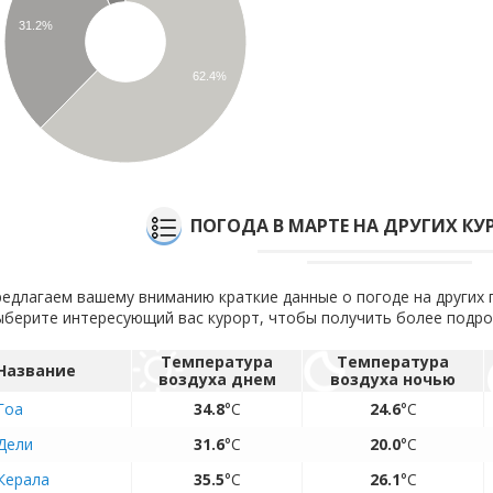
31.2%
62.4%
ПОГОДА В МАРТЕ НА ДРУГИХ К
едлагаем вашему вниманию краткие данные о погоде на других 
берите интересующий вас курорт, чтобы получить более подр
Температура
Температура
Название
воздуха днем
воздуха ночью
Гоа
34.8
°C
24.6
°C
Дели
31.6
°C
20.0
°C
Керала
35.5
°C
26.1
°C