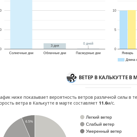
0
10
0
5
0 дней
0 дней
3 дня
0
0
Солнечные дни
Облачные дни
Пасмурные дни
Январь
Длина 
ВЕТЕР В КАЛЬКУТТЕ В 
афик ниже показывает вероятность ветров различной силы в те
орость ветра в Калькутте в марте составляет
11.6
м/с.
Легкий ветер
6.5%
Слабый ветер
Умеренный ветер