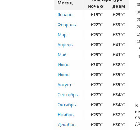
Месяц
3
ночью
днем
3
Январь
+19
°C
+29
°C
2
Февраль
+22
°C
+33
°C
2
Март
+25
°C
+37
°C
1
1
Апрель
+28
°C
+41
°C
Май
+29
°C
+41
°C
Июнь
+30
°C
+38
°C
Июль
+28
°C
+35
°C
Август
+27
°C
+35
°C
Сентябрь
+27
°C
+34
°C
Октябрь
+26
°C
+34
°C
В 
не
Ноябрь
+23
°C
+32
°C
яв
д
Декабрь
+20
°C
+30
°C