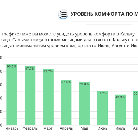
УРОВЕНЬ КОМФОРТА ПО 
 графике ниже вы можете увидеть уровень комфорта в Калькут
сяца. Самыми комфортными месяцами для отдыха в Калькутте я
сяцы с минимальным уровнем комфорта это Июнь, Август и Ию
0
90.9%
87.7%
0
83.7%
67.6%
65.0%
0
51.2%
50
45.9%
0
0
0
Январь
Февраль
Март
Апрель
Май
Июнь
Июль
Ав