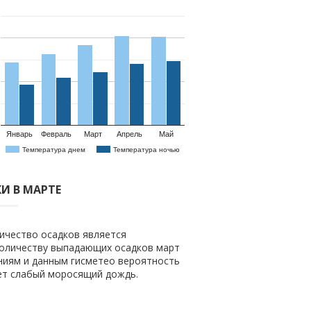
Январь
Февраль
Март
Апрель
Май
Температура днем
Температура ночью
И В МАРТЕ
ичество осадков является
 количеству выпадающих осадков март
ениям и данным гисметео вероятность
дет слабый моросящий дождь.