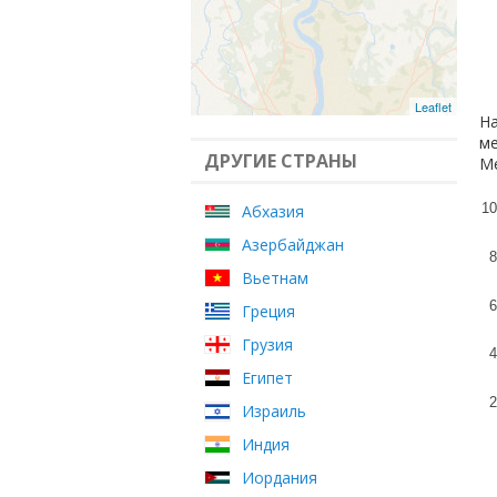
Leaflet
На
ме
ДРУГИЕ СТРАНЫ
Ме
10
Абхазия
Азербайджан
8
Вьетнам
6
Греция
Грузия
4
Египет
2
Израиль
Индия
Иордания