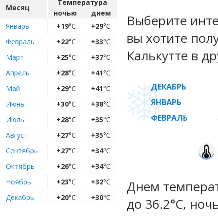
Температура
Месяц
ночью
днем
Выберите инте
Январь
+19
°C
+29
°C
вы хотите пол
Февраль
+22
°C
+33
°C
Калькутте в др
Март
+25
°C
+37
°C
Апрель
+28
°C
+41
°C
ДЕКАБРЬ
Май
+29
°C
+41
°C
ЯНВАРЬ
Июнь
+30
°C
+38
°C
ФЕВРАЛЬ
Июль
+28
°C
+35
°C
Август
+27
°C
+35
°C
Сентябрь
+27
°C
+34
°C
Октябрь
+26
°C
+34
°C
Ноябрь
+23
°C
+32
°C
Днем температу
Декабрь
+20
°C
+30
°C
до 36.2°C, ноч