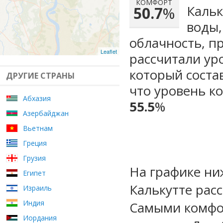
КОМФОРТ
Кальк
50.7
%
воды,
облачность, п
Leaflet
рассчитали ур
который сост
ДРУГИЕ СТРАНЫ
что уровень к
Абхазия
55.5
%
Азербайджан
Вьетнам
Греция
Грузия
На графике ни
Египет
Калькутте рас
Израиль
Индия
Самыми комфо
Иордания