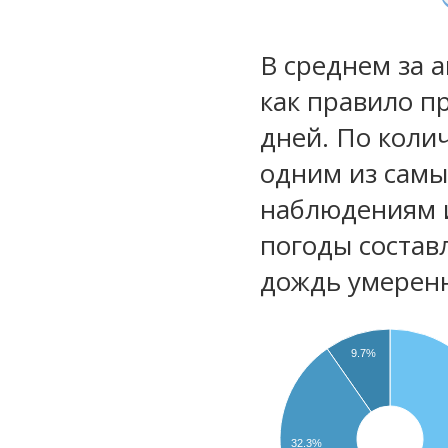
В среднем за а
как правило п
дней. По коли
одним из самы
наблюдениям 
погоды состав
дождь умеренн
9.7%
32.3%