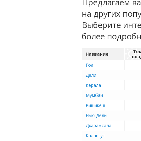
Предлагаем ва
на других поп
Выберите инте
более подроб
Те
Название
воз
Гоа
Дели
Керала
Мумбаи
Ришикеш
Нью Дели
Дхарамсала
Калангут