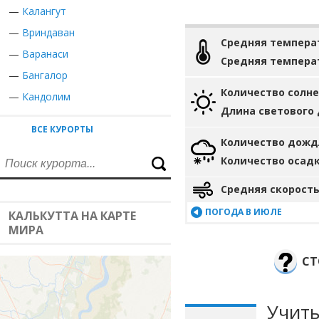
—
Калангут
—
Вриндаван
Средняя темпера
—
Варанаси
Средняя темпера
—
Бангалор
Количество солн
—
Кандолим
Длина светового
ВСЕ КУРОРТЫ
Количество дожд
Количество осад
Средняя скорость
ПОГОДА В ИЮЛЕ
КАЛЬКУТТА НА КАРТЕ
МИРА
СТ
Учиты