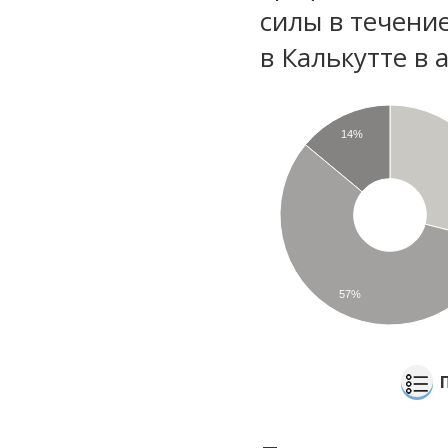
силы в течени
в Калькутте в 
14%
57%