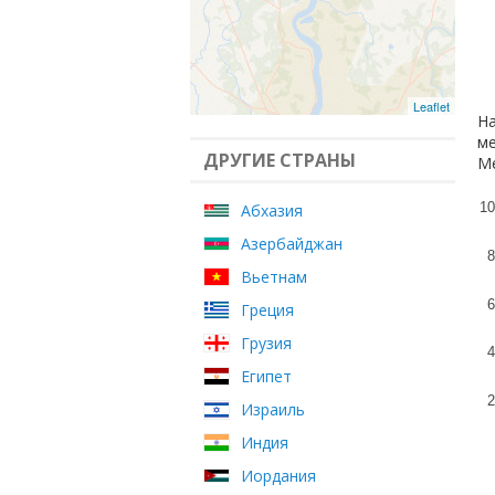
Leaflet
На
ме
ДРУГИЕ СТРАНЫ
Ме
10
Абхазия
Азербайджан
8
Вьетнам
6
Греция
Грузия
4
Египет
2
Израиль
Индия
Иордания