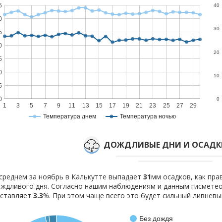
5
40
0
30
5
0
20
5
0
10
5
0
0
1
3
5
7
9
11
13
15
17
19
21
23
25
27
29
Температура днем
Температура ночью
ДОЖДЛИВЫЕ ДНИ И ОСАДКИ
среднем за ноябрь в Калькутте выпадает
31
мм осадков, как пр
ждливого дня. Согласно нашим наблюдениям и данным гисмете
оставляет
3.3
%. При этом чаще всего это будет сильный ливневы
Без дождя