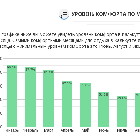
УРОВЕНЬ КОМФОРТА ПО 
 графике ниже вы можете увидеть уровень комфорта в Калькут
сяца. Самыми комфортными месяцами для отдыха в Калькутте я
сяцы с минимальным уровнем комфорта это Июнь, Август и Ию
0
90.9%
87.7%
0
83.7%
67.6%
65.0%
0
51.2%
50
45.9%
0
0
0
Январь
Февраль
Март
Апрель
Май
Июнь
Июль
Ав