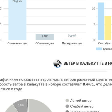
26 дней
0
10
0
5
0 дней
0 дней
4 дня
0
0
Солнечные дни
Облачные дни
Пасмурные дни
Сентябрь
Длина 
ВЕТЕР В КАЛЬКУТТЕ В 
афик ниже показывает вероятность ветров различной силы в те
орость ветра в Калькутте в ноябре составляет
8.4
м/с., что дел
сяцев в году.
Легкий ветер
8.9%
Слабый ветер
Умеренный ветер