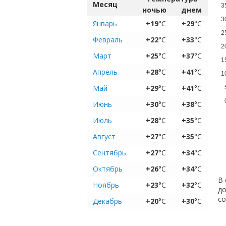
Месяц
3
ночью
днем
3
Январь
+19
°C
+29
°C
2
Февраль
+22
°C
+33
°C
2
Март
+25
°C
+37
°C
1
Апрель
+28
°C
+41
°C
1
Май
+29
°C
+41
°C
Июнь
+30
°C
+38
°C
Июль
+28
°C
+35
°C
Август
+27
°C
+35
°C
Сентябрь
+27
°C
+34
°C
Октябрь
+26
°C
+34
°C
В 
Ноябрь
+23
°C
+32
°C
до
с
Декабрь
+20
°C
+30
°C