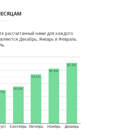
МЕСЯЦАМ
те рассчитанный нами для каждого
вляются Декабрь, Январь и Февраль.
ль.
91.2%
82.6%
74.1%
55.5%
.7%
густ
Сентябрь
Октябрь
Ноябрь
Декабрь