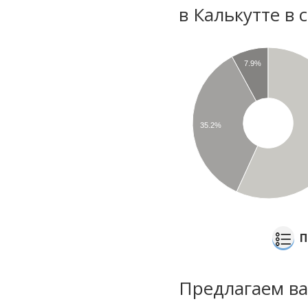
в Калькутте в 
7.9%
35.2%
П
Предлагаем ва