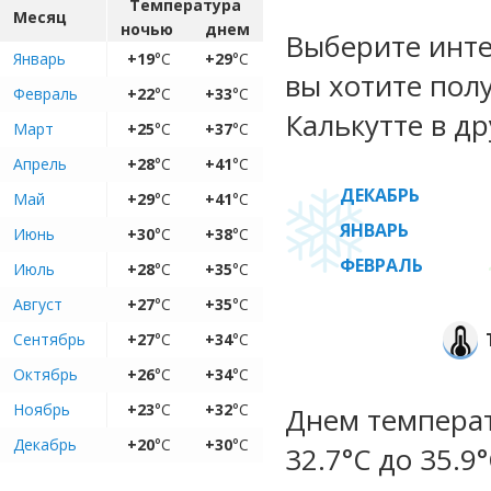
Температура
Месяц
ночью
днем
Выберите инте
Январь
+19
°C
+29
°C
вы хотите пол
Февраль
+22
°C
+33
°C
Калькутте в др
Март
+25
°C
+37
°C
Апрель
+28
°C
+41
°C
ДЕКАБРЬ
Май
+29
°C
+41
°C
ЯНВАРЬ
Июнь
+30
°C
+38
°C
ФЕВРАЛЬ
Июль
+28
°C
+35
°C
Август
+27
°C
+35
°C
Сентябрь
+27
°C
+34
°C
Октябрь
+26
°C
+34
°C
Ноябрь
+23
°C
+32
°C
Днем температ
Декабрь
+20
°C
+30
°C
32.7°C до 35.9