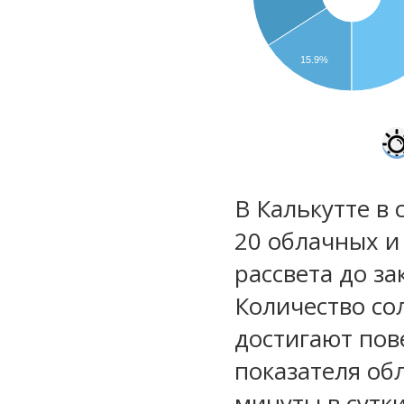
15.9%
В Калькутте в 
20 облачных и
рассвета до за
Количество со
достигают пов
показателя обл
минуты в сутки