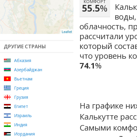
КОМФОРТ
Кальк
55.5
%
воды,
облачность, п
Leaflet
рассчитали ур
который сост
ДРУГИЕ СТРАНЫ
что уровень к
Абхазия
74.1
%
Азербайджан
Вьетнам
Греция
Грузия
На графике ни
Египет
Калькутте рас
Израиль
Индия
Самыми комфо
Иордания