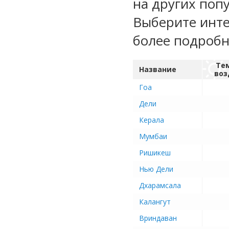
на других поп
Выберите инте
более подроб
Те
Название
воз
Гоа
Дели
Керала
Мумбаи
Ришикеш
Нью Дели
Дхарамсала
Калангут
Вриндаван