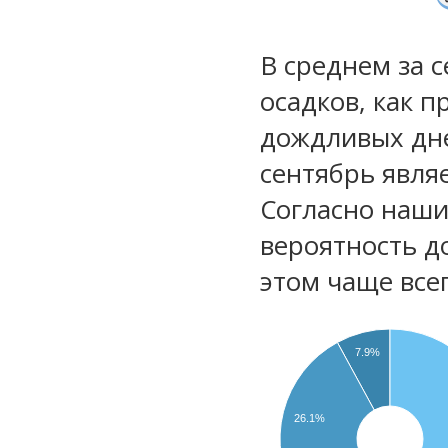
В среднем за 
осадков, как 
дождливых дне
сентябрь явля
Согласно наш
вероятность д
этом чаще все
7.9%
26.1%