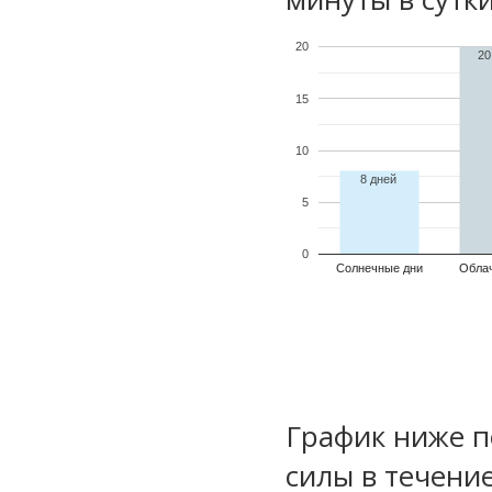
20
20
15
10
8 дней
5
0
Солнечные дни
Обла
График ниже п
силы в течени